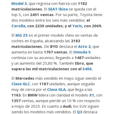
Model 3
, que regresa con fuerza con
1182
matriculaciones.
El
SEAT Ibiza
se queda con el
top 3, con
2451 ventas.
Por su parte, Toyota tiene
dos modelos entre los seis más vendidos:
el
Corolla
, con 2230 unidades; y el
Yaris
, con 2069.
El
MG ZS
es el primer modelo chino en ventas de
coches en España, alcanzando las
2183
matriculaciones.
De
BYD
destaca el
Atto 2
, que
aumenta en hasta
1707 ventas.
El
Omoda 5
continúa con su ascenso, llegando a
1487
unidades
y un aumento del 25,80 %. También
Ebro, que
supera las mil matriculaciones con el
S400
.
El
Mercedes
más vendido en mayo sigue siendo el
Clase GLC
, con
1187
unidades, aunque seguido
muy de cerca por el
Clase GLA
, que llega a las
1163
. En
BMW
lidera con claridad el modelo
X1
, con
1357
ventas, aunque pierde un 10 % con respecto
a mayo de 2025. En cuanto a
Audi
, los SUV siguen
siendo los modelos más vendidos. El
Q3
destaca