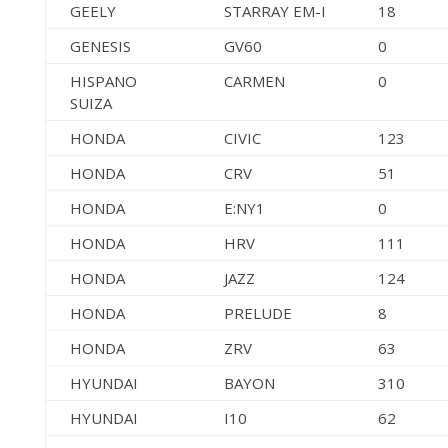
GEELY
STARRAY EM-I
18
GENESIS
GV60
0
HISPANO
CARMEN
0
SUIZA
HONDA
CIVIC
123
HONDA
CRV
51
HONDA
E:NY1
0
HONDA
HRV
111
HONDA
JAZZ
124
HONDA
PRELUDE
8
HONDA
ZRV
63
HYUNDAI
BAYON
310
HYUNDAI
I10
62