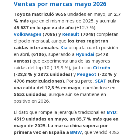
Ventas por marcas mayo 2026
Toyota matriculó 9656
unidades en mayo, un
2,7
% más
que en el mismo mes de 2025, y acumula
45 687 en lo que va de año
(+12,7 %).
Volkswagen
(7086) y
Renault
(7048)
completan
el podio mensual, aunque
los tres registran
caídas interanuales.
Kia
ocupa la cuarta posición
en abril,
(6106)
, superando a
Hyundai
(5478
ventas)
que experimenta una de las mayores
caídas del top 10 (-19,9 %), junto con
Citroën
(-28,8 % y 2872 unidades)
y
Peugeot
(-22 % y
4706 matriculaciones)
. Por su parte,
SEAT
sufre
una caída del 12,8 % en mayo
, quedándose en
5652 unidades
, aunque aún se mantiene en
positivo en 2026.
El dato que rompe la jerarquía tradicional es
BYD
:
4519 unidades en mayo, un 85,7 % más que en
mayo de 2025. La marca china supera por
primera vez en España a
BMW
, que vendió 4282