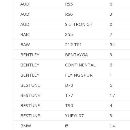
AUDI
RS5
0
AUDI
RS6
3
AUDI
S E-TRON GT
0
BAIC
X55
7
BAW
212 T01
54
BENTLEY
BENTAYGA
3
BENTLEY
CONTINENTAL
6
BENTLEY
FLYING SPUR
1
BESTUNE
B70
5
BESTUNE
T77
17
BESTUNE
T90
4
BESTUNE
YUEYI 07
3
BMW
i5
14