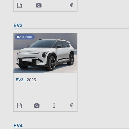
EV3
A la venta
EV3 |
2025
EV4