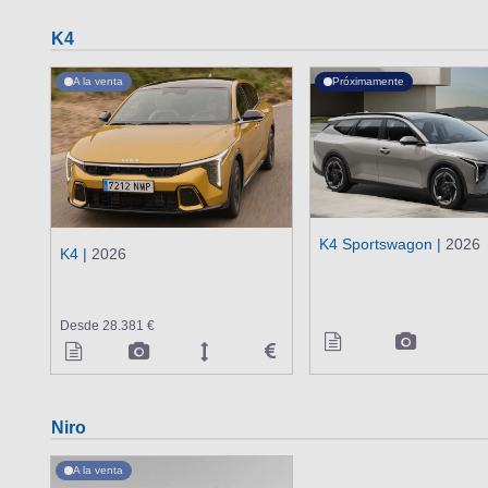
K4
A la venta
Próximamente
K4 Sportswagon |
2026
K4 |
2026
Desde 28.381 €
Niro
A la venta