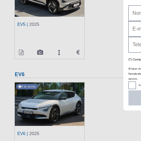
EV5 |
2025
(*) Camp
Al hacer cli
EV6
llamada tel
servicio.
Ac
A la venta
EV6 |
2025