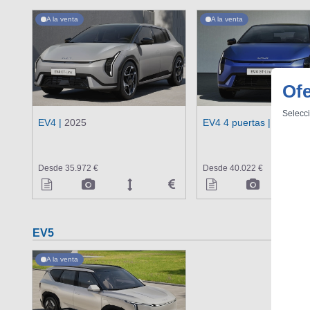
A la venta
A la venta
Ofe
Selecci
EV4 |
2025
EV4 4 puertas |
2025
Desde 35.972 €
Desde 40.022 €
EV5
A la venta