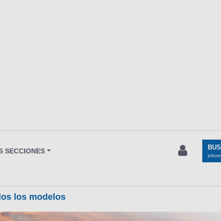
BU
S SECCIONES
infor
odos los modelos