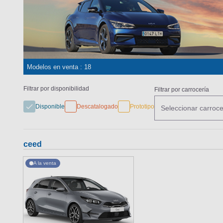
Modelos en venta : 18
Filtrar por disponibilidad
Filtrar por carrocería
Disponible
Descatalogado
Prototipo
Seleccionar carroce
ceed
A la venta