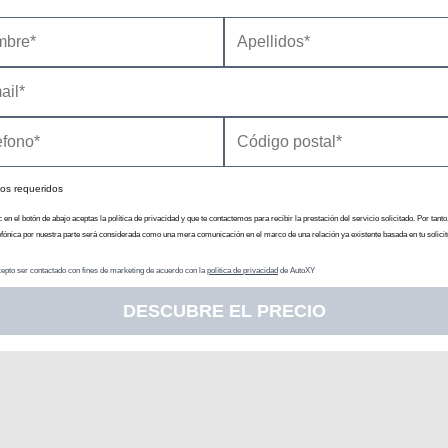
os requeridos
c en el botón de abajo aceptas la política de privacidad y que te contactemos para recibir la prestación del servicio solicitado. Por tanto
efónica por nuestra parte será considerada como una mera comunicación en el marco de una relación ya existente basada en tu solicit
epto ser contactado con fines de marketing de acuerdo con la
política de privacidad
de AutoXY
DESCUBRE EL PRECIO