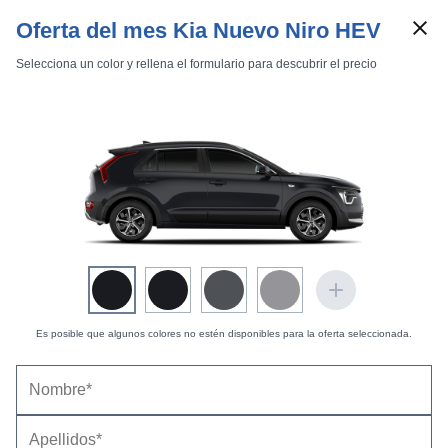
Oferta del mes Kia Nuevo Niro HEV
Selecciona un color y rellena el formulario para descubrir el precio
Marcas
Comparador de coches
Es posible que algunos colores no estén disponibles para la oferta seleccionada.
KIA Niro (2026) |
Mediciones del habitáculo y el
Inicio
Marcas
KIA
Niro
2026
Estándar
maletero
Resumen
Detalle