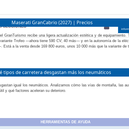
Maserati GranCabrio (2027) | Precios
BU
S SECCIONES
infor
el GranTurismo recibe una ligera actualización estética y de equipamiento.
variante Trofeo —ahora tiene 590 CV, 40 más— y en la autonomía de la eléct
 Está a la venta desde 169 800 euros, unos 10 000 más que la variante de t
 tipos de carretera desgastan más los neumáticos
sgastan igual los neumáticos. Analizamos cómo las vías de montaña, las aut
til y qué factores aceleran su deterioro.
HERRAMIENTAS DE AYUDA