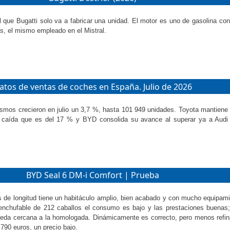
l que Bugatti solo va a fabricar una unidad. El motor es uno de gasolina con
os, el mismo empleado en el Mistral.
atos de ventas de coches en España. Julio de 2026
ismos crecieron en julio un 3,7 %, hasta 101 949 unidades. Toyota mantiene e
 caída que es del 17 % y BYD consolida su avance al superar ya a Audi
BYD Seal 6 DM-i Comfort | Prueba
s de longitud tiene un habitáculo amplio, bien acabado y con mucho equipami
 enchufable de 212 caballos el consumo es bajo y las prestaciones buenas
queda cercana a la homologada. Dinámicamente es correcto, pero menos refi
790 euros, un precio bajo.