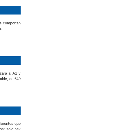
l
se comportan
o.
zará al A1 y
able, de 649
iferentes que
os; solo hay