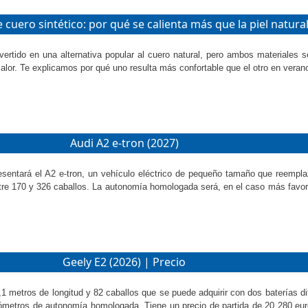
e cuero sintético: por qué se calienta más que la piel natura
nvertido en una alternativa popular al cuero natural, pero ambos materiales 
 calor. Te explicamos por qué uno resulta más confortable que el otro en veran
Audi A2 e-tron (2027)
esentará el A2 e-tron, un vehículo eléctrico de pequeño tamaño que reempla
tre 170 y 326 caballos. La autonomía homologada será, en el caso más favor
Geely E2 (2026) | Precio
,1 metros de longitud y 82 caballos que se puede adquirir con dos baterías d
lómetros de autonomía homologada. Tiene un precio de partida de 20 280 eur