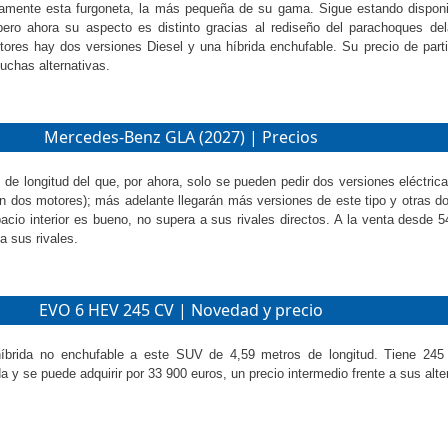
ramente esta furgoneta, la más pequeña de su gama. Sigue estando dispon
 pero ahora su aspecto es distinto gracias al rediseño del parachoques del
tores hay dos versiones Diesel y una híbrida enchufable. Su precio de part
uchas alternativas.
Mercedes-Benz GLA (2027) | Precios
e longitud del que, por ahora, solo se pueden pedir dos versiones eléctric
n dos motores); más adelante llegarán más versiones de este tipo y otras d
acio interior es bueno, no supera a sus rivales directos. A la venta desde 5
a sus rivales.
EVO 6 HEV 245 CV | Novedad y precio
brida no enchufable a este SUV de 4,59 metros de longitud. Tiene 245 
y se puede adquirir por 33 900 euros, un precio intermedio frente a sus alte