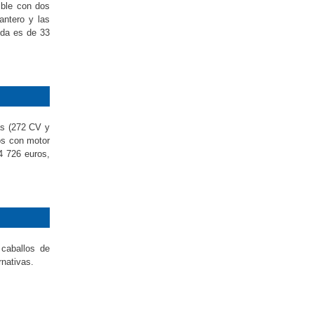
ible con dos
antero y las
ida es de 33
as (272 CV y
os con motor
4 726 euros,
caballos de
rnativas.