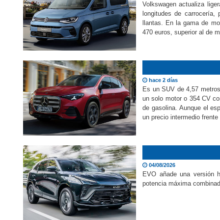
Volkswagen actualiza lige
longitudes de carrocería,
llantas. En la gama de mo
470 euros, superior al de m
hace 2 días
Es un SUV de 4,57 metros d
un solo motor o 354 CV co
de gasolina. Aunque el esp
un precio intermedio frente 
04/08/2026
EVO añade una versión hí
potencia máxima combinada 