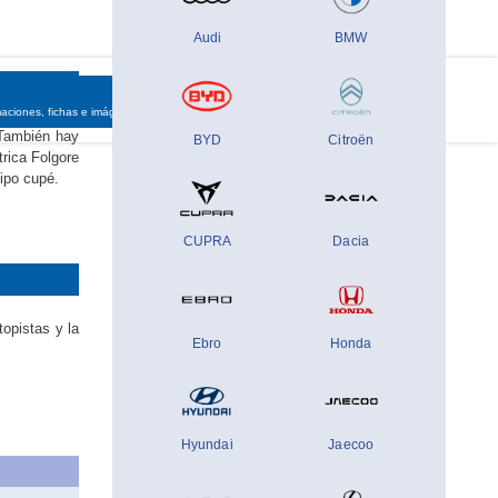
Audi
BMW
SCADOR
COMPARADOR
maciones, fichas e imágenes
precios, fichas y equipamiento
 También hay
BYD
Citroën
rica Folgore
ipo cupé.
CUPRA
Dacia
opistas y la
Ebro
Honda
Hyundai
Jaecoo