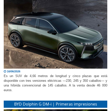
16/06/2026
Es un SUV de 4,66 metros de longitud y cinco plazas que está
disponible con tres versiones eléctricas —230, 245 y 350 caballos— y
una híbrida convencional de 145 caballos. A la venta desde 46 000
euros.
BYD Dolphin G DM-i | Primeras impresiones