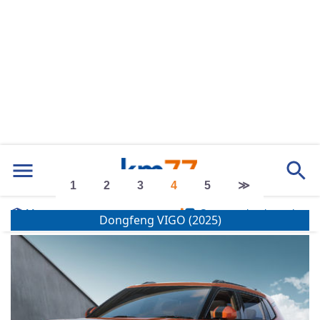
Marcas
Comparador de coches
1
2
3
4
5
≫
Dongfeng VIGO (2025)