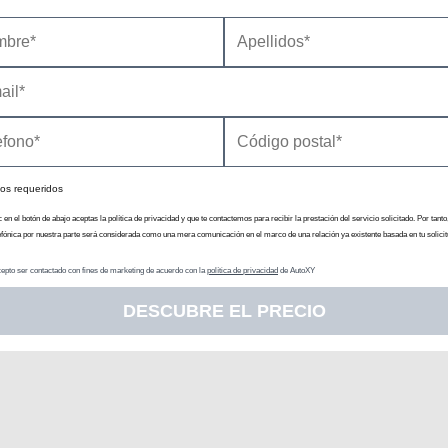
os requeridos
c en el botón de abajo aceptas la política de privacidad y que te contactemos para recibir la prestación del servicio solicitado. Por tanto
efónica por nuestra parte será considerada como una mera comunicación en el marco de una relación ya existente basada en tu solicit
epto ser contactado con fines de marketing de acuerdo con la
política de privacidad
de AutoXY
DESCUBRE EL PRECIO