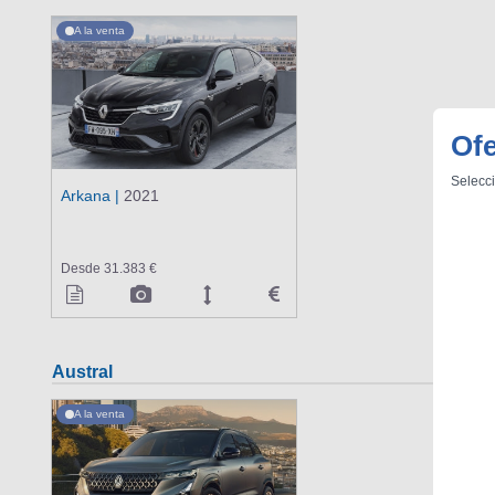
A la venta
Ofe
Selecci
Arkana |
2021
Desde 31.383 €
Austral
A la venta