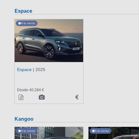
Espace
A la venta
Espace |
2025
Desde 40.284 €
Kangoo
A la venta
A la venta