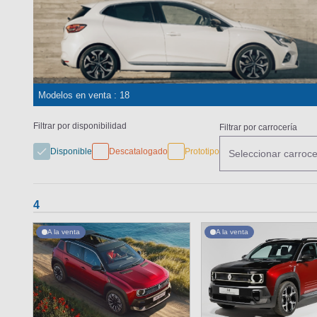
Modelos en venta : 18
Filtrar por disponibilidad
Filtrar por carrocería
Disponible
Descatalogado
Prototipo
Seleccionar carroce
4
A la venta
A la venta