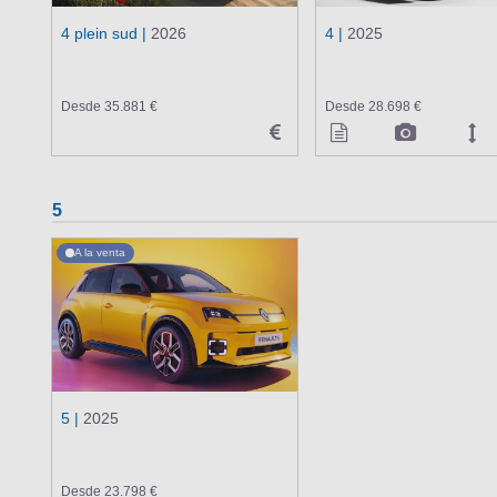
4 plein sud |
2026
4 |
2025
Desde 35.881 €
Desde 28.698 €
5
A la venta
5 |
2025
Desde 23.798 €