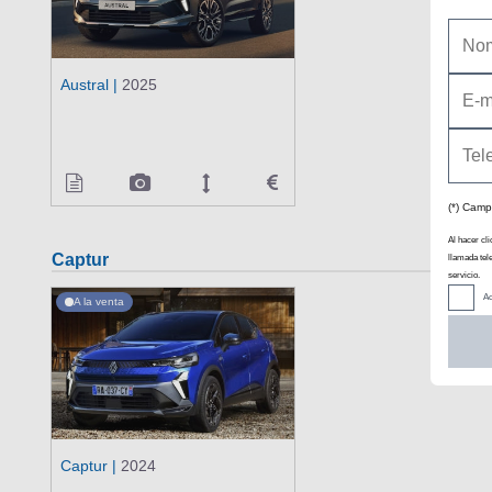
Austral |
2025
(*) Camp
Al hacer cli
Captur
llamada tel
servicio.
Ac
A la venta
Captur |
2024