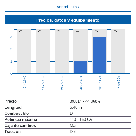
Ver artículo
Precios, datos y equipamiento
0
0
0
1
3
0
3
2
1
0
10k > 20k
20k > 30k
30k > 40k
40k > 50k
+ de 50k
0 > 10k€
Precio
39.614 - 44.068 €
Longitud
5,48 m
Combustible
D
Potencia máxima
110 - 150 CV
Caja de cambios
Man
Tracción
Del