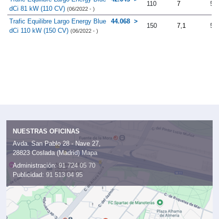
110
7
5.
dCi 81 kW (110 CV)
(06/2022 - )
Trafic Equilibre Largo Energy Blue
44.068
150
7,1
5.
dCi 110 kW (150 CV)
(06/2022 - )
NUESTRAS OFICINAS
Avda. San Pablo 28 - Nave 27,
28823 Coslada (Madrid)
Mapa
Administración:
91 724 05 70
Publicidad:
91 513 04 95