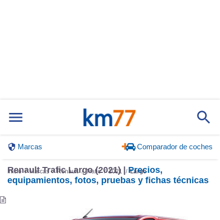
Marcas
Comparador de coches
Renault Trafic Largo (2021) |
Precios,
Inicio
Marcas
Renault
Trafic
2021
Largo
equipamientos, fotos, pruebas y fichas técnicas