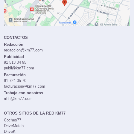
CONTACTOS
Redacción
redaccion@km77.com
Publicidad
91 513 04 95
publi@km77.com
Facturación
91 724 05 70
facturacion@km77.com
Trabaja con nosotros
rrhh@km77.com
OTROS SITIOS DE LA RED KM77
Coches77
DriveMatch
DriveK