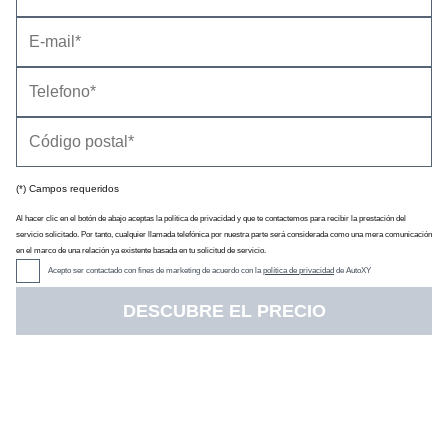
Información general
Impresiones del interior
Impresiones de conducción
Cambios en la información
(*) Campos requeridos
Al hacer clic en el botón de abajo aceptas la política de privacidad y que te contactemos para recibir la prestación del
servicio solicitado. Por tanto, cualquier llamada telefónica por nuestra parte será considerada como una mera comunicación
en el marco de una relación ya existente basada en tu solicitud de servicio.
Acepto ser contactado con fines de marketing de acuerdo con la
política de privacidad
de AutoXY
DESCUBRE EL PRECIO
El Renault Symbioz es un
SUV
de cinco plazas y
4,41 metros de
longitud
. Es más largo que un
Renault Captur
(4,24 m) y más
corto que un
Renault Austral
(4,53 m). Entre sus alternativas hay
modelos como el
Citroën C3 Aircross
, el
Hyundai Kona
, el
Omoda
5
, el
SEAT Ateca
y el
Toyota C-HR
(
listado de alternativas
).
Es un
coche cómodo
, con un interior práctico y con más capacidad de