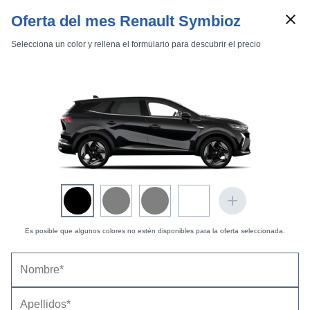
Oferta del mes Renault Symbioz
Selecciona un color y rellena el formulario para descubrir el precio
Marcas
Comparador de coches
Inicio
Marcas
Renault
Symbioz
2025
Estándar
Es posible que algunos colores no estén disponibles para la oferta seleccionada.
Renault Symbioz (2025) - Un Captur alargado,
con más maletero y mayor confort |
Información
general
03/07/2026 |
Fernando Ríos (
@RiversChains
)