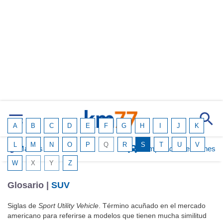
A
B
C
D
E
F
G
H
I
J
K
L
M
N
O
P
Q
R
S
T
U
V
Marcas
Comparador de coches
W
X
Y
Z
Glosario |
SUV
Siglas de
Sport Utility Vehicle
. Término acuñado en el mercado
americano para referirse a modelos que tienen mucha similitud