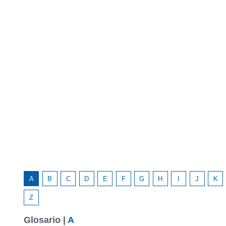
A
B
C
D
E
F
G
H
I
J
K
Z
Glosario |
A