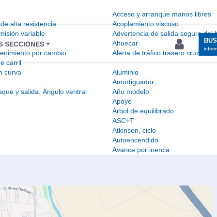
Acceso y arranque manos libres
de alta resistencia
Acoplamiento viscoso
misión variable
Advertencia de salida segura del 
BU
Ahuecar
S SECCIONES
infor
tenimiento por cambio
Alerta de tráfico trasero cruzado
e carril
n curva
Aluminio
Amortiguador
que y salida. Ángulo ventral
Año modelo
Apoyo
Árbol de equilibrado
ASC+T
Atkinson, ciclo
Autoencendido
Avance por inercia