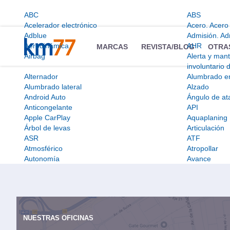
ABC
ABS
Acelerador electrónico
Acero. Acero 
Adblue
Admisión. Ad
Aerodinámica
AHR
MARCAS
REVISTA/BLOG
OTRA
Airbag
Alerta y man
involuntario d
Alternador
Alumbrado e
Alumbrado lateral
Alzado
Android Auto
Ángulo de ata
Anticongelante
API
Apple CarPlay
Aquaplaning
Árbol de levas
Articulación
ASR
ATF
Atmosférico
Atropollar
Autonomía
Avance
NUESTRAS OFICINAS