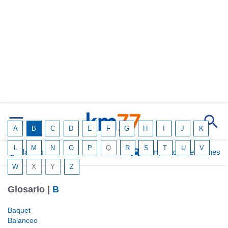
A
B
C
D
E
F
G
H
I
J
K
L
M
N
O
P
Q
R
S
T
U
V
Marcas
Comparador de coches
W
X
Y
Z
Glosario |
B
Baquet
Balanceo