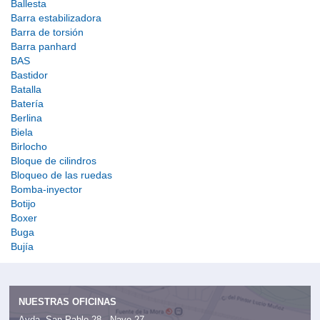
Ballesta
Barra estabilizadora
Barra de torsión
Barra panhard
BAS
Bastidor
Batalla
Batería
Berlina
Biela
Birlocho
Bloque de cilindros
Bloqueo de las ruedas
Bomba-inyector
Botijo
Boxer
Buga
Bujía
NUESTRAS OFICINAS
Avda. San Pablo 28 - Nave 27,