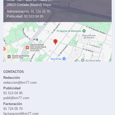
28823 Coslada (Madrid)
Mapa
Administración:
91 724 05 70
Publicidad:
91 513 04 95
CONTACTOS
Redacción
redaccion@km77.com
Publicidad
91 513 04 95
publi@km77.com
Facturación
91 724 05 70
facturacion@km77.com