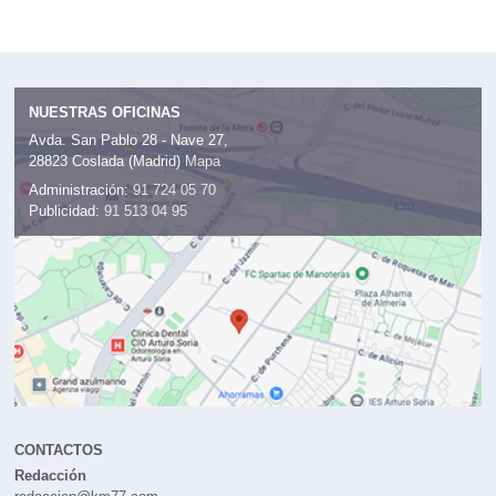
NUESTRAS OFICINAS
Avda. San Pablo 28 - Nave 27,
28823 Coslada (Madrid)
Mapa
Administración:
91 724 05 70
Publicidad:
91 513 04 95
CONTACTOS
Redacción