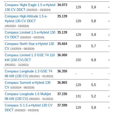
Compass Night Eagle 1.5 e-Hybrid
34.073
129
5,9
4.
130 CV DDCT
(03/2022 - 03/2024)
Compass High Altitude 1.5 e-
35.139
Hybrid 130 CV DDCT
129
5,8
4.
(05/2023 - 03/2024)
Compass Limited 1.5 e-Hybrid 130
35.139
129
5,9
4.
CV DDCT
(03/2022 - 03/2024)
Compass North Star e-Hybrid 130
35.664
129
5,7
4.
CV
(10/2024 - 06/2026)
Compass Limited 1.3 GSE T4 110
36.000
kW (150 CV) DCT
150
6,9
4.
(05/2021 - 11/2021)
Compass Longitude 1.3 GSE T4
36.350
-
-
-
96 kW (130 CV)
(05/2021 - 01/2023)
Compass Summit e-Hybrid 130
36.865
129
5,5
4.
CV
(03/2024 - 06/2026)
Compass Longitude 1.6 Multijet
37.150
131
5,2
4.
96 kW (130 CV)
(05/2021 - 01/2023)
Compass S 1.5 e-Hybrid 130 CV
37.599
129
5,8
4.
DDCT
(03/2022 - 03/2024)