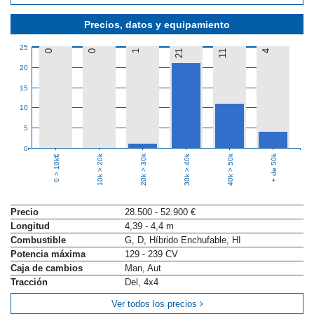
Precios, datos y equipamiento
25
0
0
1
21
11
4
20
15
10
5
0
10k > 20k
20k > 30k
30k > 40k
40k > 50k
+ de 50k
0 > 10k€
Precio
28.500 - 52.900 €
Longitud
4,39 - 4,4 m
Combustible
G, D, Híbrido Enchufable, HI
Potencia máxima
129 - 239 CV
Caja de cambios
Man, Aut
Tracción
Del, 4x4
Ver todos los precios