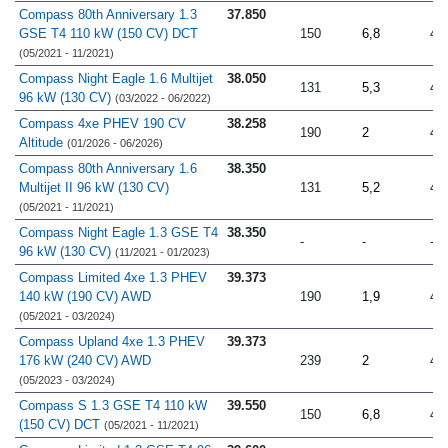
Compass 80th Anniversary 1.3
37.850
GSE T4 110 kW (150 CV) DCT
150
6,8
4.
(05/2021 - 11/2021)
Compass Night Eagle 1.6 Multijet
38.050
131
5,3
4.
96 kW (130 CV)
(03/2022 - 06/2022)
Compass 4xe PHEV 190 CV
38.258
190
2
4.
Altitude
(01/2026 - 06/2026)
Compass 80th Anniversary 1.6
38.350
Multijet II 96 kW (130 CV)
131
5,2
4.
(05/2021 - 11/2021)
Compass Night Eagle 1.3 GSE T4
38.350
-
-
-
96 kW (130 CV)
(11/2021 - 01/2023)
Compass Limited 4xe 1.3 PHEV
39.373
140 kW (190 CV) AWD
190
1,9
4.
(05/2021 - 03/2024)
Compass Upland 4xe 1.3 PHEV
39.373
176 kW (240 CV) AWD
239
2
4.
(05/2023 - 03/2024)
Compass S 1.3 GSE T4 110 kW
39.550
150
6,8
4.
(150 CV) DCT
(05/2021 - 11/2021)