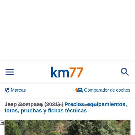
Marcas
Comparador de coches
Jeep Compass (2021) |
Precios, equipamientos,
Inicio
Marcas
Jeep
Compass
2021
Estándar
fotos, pruebas y fichas técnicas