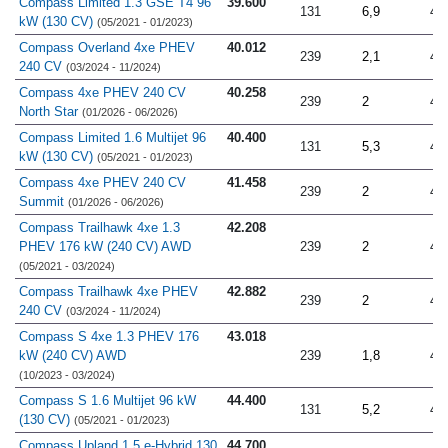
Compass Limited 1.3 GSE T4 96
39.600
131
6,9
4.
kW (130 CV)
(05/2021 - 01/2023)
Compass Overland 4xe PHEV
40.012
239
2,1
4.
240 CV
(03/2024 - 11/2024)
Compass 4xe PHEV 240 CV
40.258
239
2
4.
North Star
(01/2026 - 06/2026)
Compass Limited 1.6 Multijet 96
40.400
131
5,3
4.
kW (130 CV)
(05/2021 - 01/2023)
Compass 4xe PHEV 240 CV
41.458
239
2
4.
Summit
(01/2026 - 06/2026)
Compass Trailhawk 4xe 1.3
42.208
PHEV 176 kW (240 CV) AWD
239
2
4.
(05/2021 - 03/2024)
Compass Trailhawk 4xe PHEV
42.882
239
2
4.
240 CV
(03/2024 - 11/2024)
Compass S 4xe 1.3 PHEV 176
43.018
kW (240 CV) AWD
239
1,8
4.
(10/2023 - 03/2024)
Compass S 1.6 Multijet 96 kW
44.400
131
5,2
4.
(130 CV)
(05/2021 - 01/2023)
Compass Upland 1.5 e-Hybrid 130
44.700