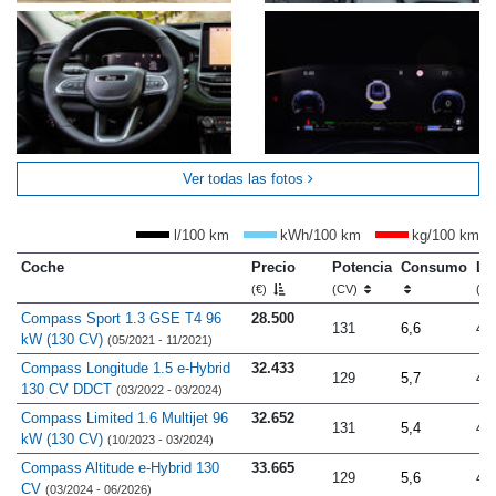
Ver todas las fotos
l/100 km
kWh/100 km
kg/100 km
Coche
Precio
Potencia
Consumo
Lo
(€)
(CV)
(m
Compass Sport 1.3 GSE T4 96
28.500
131
6,6
4.
kW (130 CV)
(05/2021 - 11/2021)
Compass Longitude 1.5 e-Hybrid
32.433
129
5,7
4.
130 CV DDCT
(03/2022 - 03/2024)
Compass Limited 1.6 Multijet 96
32.652
131
5,4
4.
kW (130 CV)
(10/2023 - 03/2024)
Compass Altitude e-Hybrid 130
33.665
129
5,6
4.
CV
(03/2024 - 06/2026)