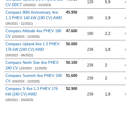
129
5,9
4.
CV DDCT
(03/2022 - 01/2023)
Compass 80th Anniversary 4xe
45.950
1.3 PHEV 140 kW (190 CV) AWD
190
1,9
4.
(05/2021 - 11/2021)
Compass Altitude 4xe PHEV 190
47.600
190
2,2
4.
CV
(03/2024 - 12/2025)
Compass Upland 4xe 1.3 PHEV
50.000
176 kW (240 CV) AWD
239
1,8
4.
(03/2022 - 06/2022)
Compass North Star 4xe PHEV
50.100
239
2
4.
240 CV
(10/2024 - 12/2025)
Compass Summit 4xe PHEV 240
51.600
239
2
4.
CV
(03/2024 - 12/2025)
Compass S 4xe 1.3 PHEV 176
52.900
kW (240 CV) AWD
239
1,8
4.
(05/2021 - 03/2023)