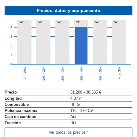
Precios, datos y equipamiento
0
0
0
4
0
0
4
3
2
1
0
10k > 20k
20k > 30k
30k > 40k
40k > 50k
+ de 50k
0 > 10k€
Precio
31.200 - 38.585 €
Longitud
4,37 m
Combustible
HI, G
Potencia máxima
116 - 170 CV
Caja de cambios
Aut
Tracción
Del
Ver todos los precios