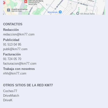
CONTACTOS
Redacción
redaccion@km77.com
Publicidad
91 513 04 95
publi@km77.com
Facturación
91 724 05 70
facturacion@km77.com
Trabaja con nosotros
rrhh@km77.com
OTROS SITIOS DE LA RED KM77
Coches77
DriveMatch
DriveK