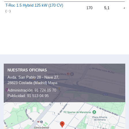
T-Roc 1.5 Hybrid 125 kW (170 CV)
170
5,1
4.
( - )
NUESTRAS OFICINAS
Avda. San Pablo 28 - Nave 27,
28823 Coslada (Madrid)
Mapa
Administración:
91 724 05 70
Publicidad:
91 513 04 95