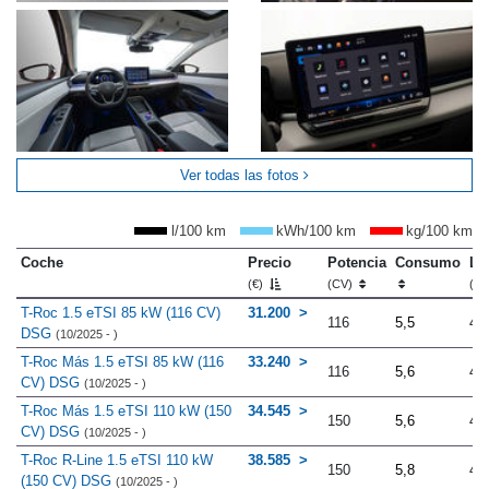
Ver todas las fotos
l/100 km
kWh/100 km
kg/100 km
Coche
Precio
Potencia
Consumo
Lo
(€)
(CV)
(m
T-Roc 1.5 eTSI 85 kW (116 CV)
31.200
116
5,5
4.
DSG
(10/2025 - )
T-Roc Más 1.5 eTSI 85 kW (116
33.240
116
5,6
4.
CV) DSG
(10/2025 - )
T-Roc Más 1.5 eTSI 110 kW (150
34.545
150
5,6
4.
CV) DSG
(10/2025 - )
T-Roc R-Line 1.5 eTSI 110 kW
38.585
150
5,8
4.
(150 CV) DSG
(10/2025 - )