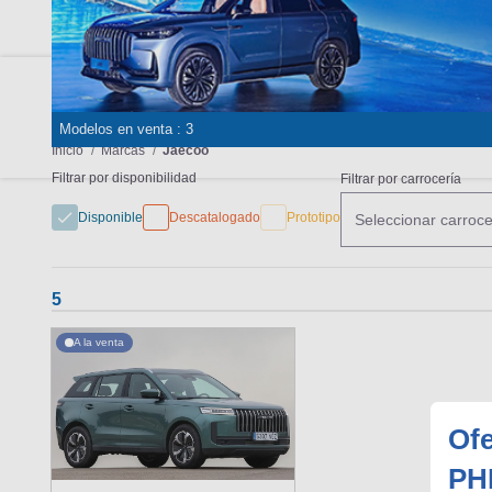
MARCAS
REVISTA/BLOG
OTRA
Modelos en venta : 3
Inicio
Marcas
Jaecoo
Filtrar por disponibilidad
Filtrar por carrocería
Disponible
Descatalogado
Prototipo
Seleccionar carroce
5
A la venta
Of
PH