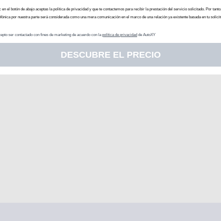
c en el botón de abajo aceptas la política de privacidad y que te contactemos para recibir la prestación del servicio solicitado. Por tanto
efónica por nuestra parte será considerada como una mera comunicación en el marco de una relación ya existente basada en tu solicit
epto ser contactado con fines de marketing de acuerdo con la
política de privacidad
de AutoXY
DESCUBRE EL PRECIO