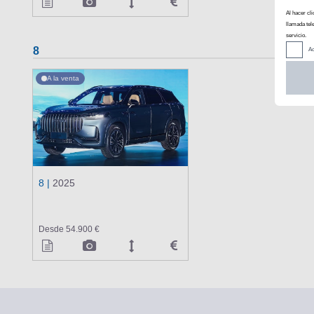
Al hacer cli
llamada tel
servicio.
8
Ac
A la venta
8 |
2025
Desde 54.900 €