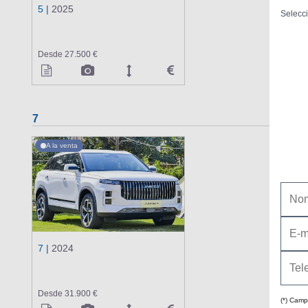
5 |
2025
Selecci
Desde 27.500 €
7
A la venta
7 |
2024
Desde 31.900 €
(*) Camp