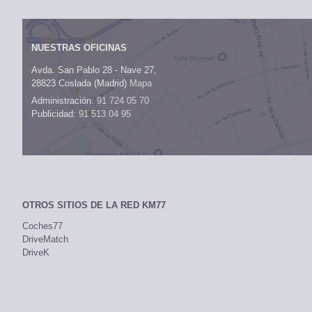
NUESTRAS OFICINAS
Avda. San Pablo 28 - Nave 27,
28823 Coslada (Madrid)
Mapa
Administración:
91 724 05 70
Publicidad:
91 513 04 95
OTROS SITIOS DE LA RED KM77
Coches77
DriveMatch
DriveK