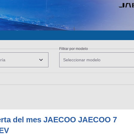
BU
S SECCIONES
infor
Filtrar por modelo
ría
Seleccionar modelo
erta del mes JAECOO JAECOO 7
EV