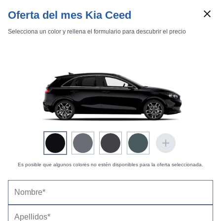
Oferta del mes Kia Ceed
Selecciona un color y rellena el formulario para descubrir el precio
Marcas
Comparador de coches
Inicio
Marcas
KIA
ceed
2022
5 puertas
Es posible que algunos colores no estén disponibles para la oferta seleccionada.
Kia Ceed (2022) - Equilibrio en todas sus
facetas, pero su edad comienza a notarse |
Información general
15/10/2024 |
Fernando Ríos (
@RiversChains
)