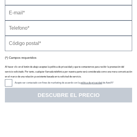
Información general
Impresiones de conducción
Cambios en la información
(*) Campos requeridos
Al hacer clic en el botón de abajo aceptas la política de privacidad y que te contactemos para recibir la prestación del
servicio solicitado. Por tanto, cualquier llamada telefónica por nuestra parte será considerada como una mera comunicación
en el marco de una relación ya existente basada en tu solicitud de servicio.
Acepto ser contactado con fines de marketing de acuerdo con la
política de privacidad
de AutoXY
DESCUBRE EL PRECIO
El Kia Ceed es un
turismo de tamaño medio
que está disponible
con tres formatos de carrocería:
5p
(4,32 metros de longitud;
imagen
),
Tourer
(4,61 m, es la variante familiar;
imagen
) y
ProCeed
(4,61 m, carrocería familiar con un toque de cupé;
imagen
). Hay una
cuarta variante llamada XCeed
, que es una
suerte de Ceed 5p con aspecto de
crossover
, que
tratamos por