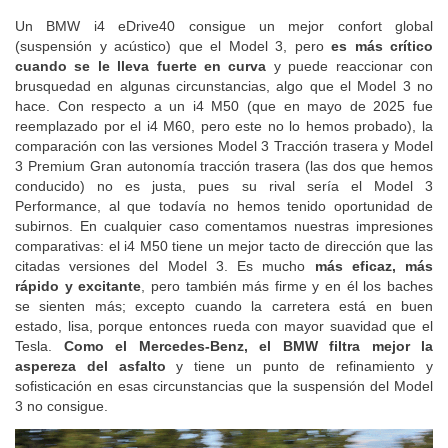
Model 3.
Un BMW i4 eDrive40 consigue un mejor confort global
(suspensión y acústico) que el Model 3, pero
es más crítico
cuando se le lleva fuerte en curva
y puede reaccionar con
brusquedad en algunas circunstancias, algo que el Model 3 no
hace. Con respecto a un i4 M50 (que en mayo de 2025 fue
reemplazado por el i4 M60, pero este no lo hemos probado), la
comparación con las versiones Model 3 Tracción trasera y Model
3 Premium Gran autonomía tracción trasera (las dos que hemos
conducido) no es justa, pues su rival sería el Model 3
Performance, al que todavía no hemos tenido oportunidad de
subirnos. En cualquier caso comentamos nuestras impresiones
comparativas: el i4 M50 tiene un mejor tacto de dirección que las
citadas versiones del Model 3. Es mucho
más eficaz, más
rápido y excitante
, pero también más firme y en él los baches
se sienten más; excepto cuando la carretera está en buen
estado, lisa, porque entonces rueda con mayor suavidad que el
Tesla.
Como el Mercedes-Benz, el BMW filtra mejor la
aspereza del asfalto
y tiene un punto de refinamiento y
sofisticación en esas circunstancias que la suspensión del Model
3 no consigue.