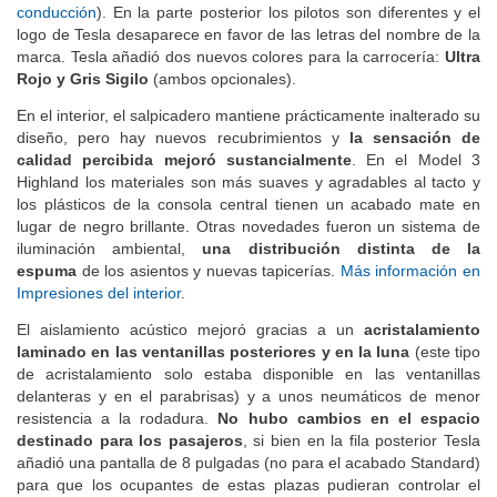
sistema de cámaras;
más información en las impresiones de
conducción
). En la parte posterior los pilotos son diferentes y el
logo de Tesla desaparece en favor de las letras del nombre de la
marca. Tesla añadió dos nuevos colores para la carrocería:
Ultra
Rojo y Gris Sigilo
(ambos opcionales).
En el interior, el salpicadero mantiene prácticamente inalterado su
diseño, pero hay nuevos recubrimientos y
la sensación de
calidad percibida mejoró sustancialmente
. En el Model 3
Highland los materiales son más suaves y agradables al tacto y
los plásticos de la consola central tienen un acabado mate en
lugar de negro brillante. Otras novedades fueron un sistema de
iluminación ambiental,
una distribución distinta de la
espuma
de los asientos y nuevas tapicerías.
Más información en
Impresiones del interior
.
El aislamiento acústico mejoró gracias a un
acristalamiento
laminado en las ventanillas posteriores
y en la luna
(este tipo
de acristalamiento solo estaba disponible en las ventanillas
delanteras y en el parabrisas) y a unos neumáticos de menor
resistencia a la rodadura.
No hubo cambios en el espacio
destinado para los pasajeros
, si bien en la fila posterior Tesla
añadió una pantalla de 8 pulgadas (no para el acabado Standard)