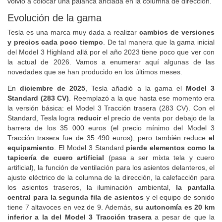
volvió a colocar una palanca anclada en la columna de dirección.
Evolución de la gama
Tesla es una marca muy dada a realizar
cambios de versiones
y precios cada poco tiempo
. De tal manera que la gama inicial
del Model 3 Highland allá por el año 2023 tiene poco que ver con
la actual de 2026. Vamos a enumerar aquí algunas de las
novedades que se han producido en los últimos meses.
En
diciembre de 2025
, Tesla añadió a la gama el
Model 3
Standard (283 CV)
. Reemplazó a la que hasta ese momento era
la versión básica: el Model 3 Tracción trasera (283 CV). Con el
Standard, Tesla logra
reducir
el precio de venta por debajo de la
barrera de los 35 000 euros (el precio mínimo del Model 3
Tracción trasera fue de 35 490 euros), pero también reduce
el
equipamiento
. El Model 3 Standard
pierde elementos como la
tapicería de cuero artificial
(pasa a ser mixta tela y cuero
artificial), la función de ventilación para los asientos delanteros, el
ajuste eléctrico de la columna de la dirección, la calefacción para
los asientos traseros, la iluminación ambiental,
la pantalla
central para la segunda fila de asientos
y el equipo de sonido
tiene 7 altavoces en vez de 9. Además,
su autonomía es 20 km