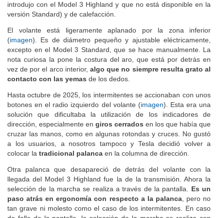
Disponen de
función de ventilación
(novedad que Tesla
introdujo con el Model 3 Highland y que no está disponible en la
versión Standard) y de calefacción.
El volante está ligeramente aplanado por la zona inferior
(
imagen
). Es de diámetro pequeño y ajustable eléctricamente,
excepto en el Model 3 Standard, que se hace manualmente. La
nota curiosa la pone la costura del aro, que está por detrás en
vez de por el arco interior,
algo que no siempre resulta grato al
contacto con las yemas
de los dedos.
Hasta octubre de 2025, los intermitentes se accionaban con unos
botones en el radio izquierdo del volante (
imagen
). Esta era una
solución que dificultaba la utilización de los indicadores de
dirección, especialmente en
giros cerrados
en los que había que
cruzar las manos, como en algunas rotondas y cruces. No gustó
a los usuarios, a nosotros tampoco y Tesla decidió volver a
colocar la
tradicional palanca
en la columna de dirección.
Otra palanca que desapareció de detrás del volante con la
llegada del Model 3 Highland fue la de la transmisión. Ahora la
selección de la marcha se realiza a través de la pantalla.
Es un
paso atrás en ergonomía con respecto a la palanca
, pero no
tan grave ni molesto como el caso de los intermitentes. En caso