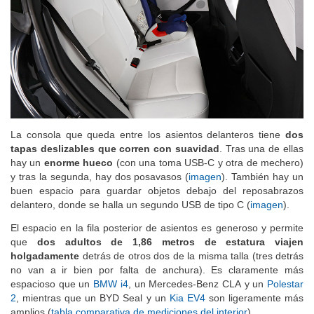
La consola que queda entre los asientos delanteros tiene
dos
tapas deslizables que corren con suavidad
. Tras una de ellas
hay un
enorme hueco
(con una toma USB-C y otra de mechero)
y tras la segunda, hay dos posavasos (
imagen
). También hay un
buen espacio para guardar objetos debajo del reposabrazos
delantero, donde se halla un segundo USB de tipo C (
imagen
).
El espacio en la fila posterior de asientos es generoso y permite
que
dos adultos de 1,86 metros de estatura viajen
holgadamente
detrás de otros dos de la misma talla (tres detrás
no van a ir bien por falta de anchura). Es claramente más
espacioso que un
BMW i4
, un Mercedes-Benz CLA y un
Polestar
2
, mientras que un BYD Seal y un
Kia EV4
son ligeramente más