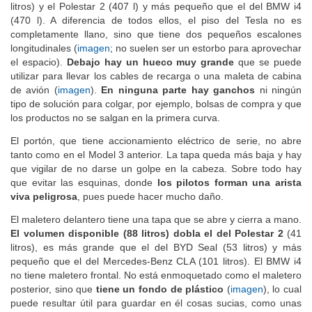
que el del BYD Seal (400 litros), el Mercedes-Benz CLA (405
litros) y el Polestar 2 (407 l) y más pequeño que el del BMW i4
(470 l). A diferencia de todos ellos, el piso del Tesla no es
completamente llano, sino que tiene dos pequeños escalones
longitudinales (
imagen
; no suelen ser un estorbo para aprovechar
el espacio).
Debajo hay un hueco muy grande
que se puede
utilizar para llevar los cables de recarga o una maleta de cabina
de avión (
imagen
).
En ninguna parte hay ganchos
ni ningún
tipo de solución para colgar, por ejemplo, bolsas de compra y que
los productos no se salgan en la primera curva.
El portón, que tiene accionamiento eléctrico de serie, no abre
tanto como en el Model 3 anterior. La tapa queda más baja y hay
que vigilar de no darse un golpe en la cabeza. Sobre todo hay
que evitar las esquinas, donde
los pilotos forman una arista
viva peligrosa
, pues puede hacer mucho daño.
El maletero delantero tiene una tapa que se abre y cierra a mano.
El volumen disponible (88 litros) dobla el del Polestar 2
(41
litros), es más grande que el del BYD Seal (53 litros) y más
pequeño que el del Mercedes-Benz CLA (101 litros). El BMW i4
no tiene maletero frontal. No está enmoquetado como el maletero
posterior, sino que
tiene un fondo de plástico
(
imagen
), lo cual