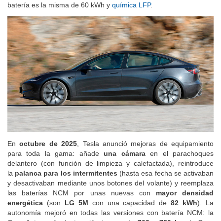
inferior a la del Model 3 Tracción trasera
a pesar de que la
batería es la misma de 60 kWh y
química LFP
.
En
octubre de 2025
, Tesla anunció mejoras de equipamiento
para toda la gama: añade
una cámara
en el parachoques
delantero (con función de limpieza y calefactada), reintroduce
la
palanca para los intermitentes
(hasta esa fecha se activaban
y desactivaban mediante unos botones del volante) y reemplaza
las baterías NCM por unas nuevas con
mayor densidad
energética
(son
LG 5M
con una capacidad de
82 kWh
). La
autonomía mejoró en todas las versiones con batería NCM: la