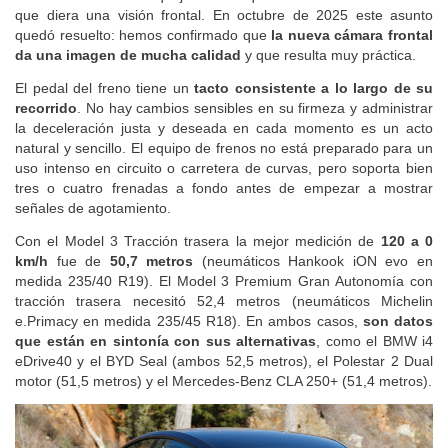
Tracción trasera nos quejamos de que no hubiera una cámara
que diera una visión frontal. En octubre de 2025 este asunto
quedó resuelto: hemos confirmado que
la nueva cámara frontal
da una imagen de mucha calidad
y que resulta muy práctica.
El pedal del freno tiene un
tacto consistente a lo largo de su
recorrido
. No hay cambios sensibles en su firmeza y administrar
la deceleración justa y deseada en cada momento es un acto
natural y sencillo. El equipo de frenos no está preparado para un
uso intenso en circuito o carretera de curvas, pero soporta bien
tres o cuatro frenadas a fondo antes de empezar a mostrar
señales de agotamiento.
Con el Model 3 Tracción trasera la mejor medición de
120 a 0
km/h
fue de
50,7 metros
(neumáticos Hankook iON evo en
medida 235/40 R19). El Model 3 Premium Gran Autonomía con
tracción trasera necesitó 52,4 metros (neumáticos Michelin
e.Primacy en medida 235/45 R18). En ambos casos,
son datos
que están en sintonía con sus alternativas
, como el BMW i4
eDrive40 y el BYD Seal (ambos 52,5 metros), el Polestar 2 Dual
motor (51,5 metros) y el Mercedes-Benz CLA 250+ (51,4 metros).