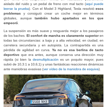
que tenía una suspensión firme, un habitáculo pobremente
aislado del ruido y un pedal de freno con mal tacto (
aquí puede
leerse la prueba
). Con el Model 3 Highland, Tesla resolvió
esos
problemas
y consiguió crear un coche mejor en términos
globales, aunque
también hubo apartados en los que
empeoró
.
La suspensión es más suave y resguarda mejor a los pasajeros
de los baches.
El confort de marcha es claramente superior
en
todas las circunstancias: a baja y a alta velocidad, en ciudad, en
carretera secundaria y en autopista. La contrapartida es una
pérdida de agilidad en curva.
Ya no es esa berlina de tacto
deportivo
que era antes, aunque conserva una dirección muy
rápida (si bien la
desmultiplicación
es un poquito mayor, pues
subió de 10,3:1 a 10,6;1) y unas fantásticas reacciones dinámicas
ante maniobras evasivas (
ver vídeo de la maniobra de esquiva
).