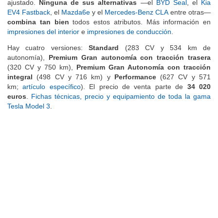
conducción sencilla y confortable, un consumo bajo y un precio
ajustado.
Ninguna de sus alternativas
—el
BYD Seal
, el
Kia
EV4 Fastback
, el
Mazda6e
y el
Mercedes-Benz CLA
entre otras—
combina tan bien
todos estos atributos. Más información en
impresiones del interior
e
impresiones de conducción
.
Hay cuatro versiones:
Standard
(283 CV y 534 km de
autonomía),
Premium Gran autonomía con tracción trasera
(320 CV y 750 km),
Premium Gran Autonomía con tracción
integral
(498 CV y 716 km) y
Performance
(627 CV y 571
km;
artículo específico
). El precio de venta parte de
34 020
euros
.
Fichas técnicas, precio y equipamiento de toda la gama
Tesla Model 3
.