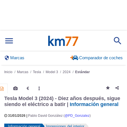
Marcas
Comparador de coches
Inicio
Marcas
Tesla
Model 3
2024
Estándar
Tesla Model 3 (2024) - Diez años después, sigue
siendo el eléctrico a batir |
Información general
31/01/2026 |
Pablo David González (
@PD_Gonzalez
)