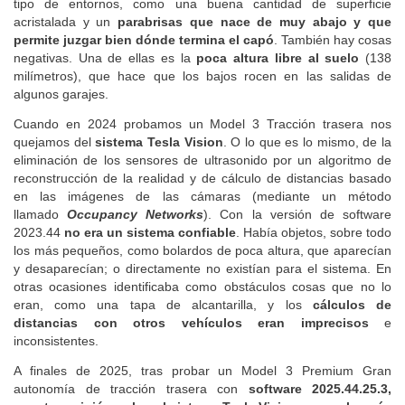
callejear. Tiene no obstante características que ayudan en este
tipo de entornos, como una buena cantidad de superficie
acristalada y un
parabrisas que nace de muy abajo y que
permite juzgar bien dónde termina el capó
. También hay cosas
negativas. Una de ellas es la
poca altura libre al suelo
(138
milímetros), que hace que los bajos rocen en las salidas de
algunos garajes.
Cuando en 2024 probamos un Model 3 Tracción trasera nos
quejamos del
sistema Tesla Vision
. O lo que es lo mismo, de la
eliminación de los sensores de ultrasonido por un algoritmo de
reconstrucción de la realidad y de cálculo de distancias basado
en las imágenes de las cámaras (mediante un método
llamado
Occupancy Networks
). Con la versión de software
2023.44
no era un sistema confiable
. Había objetos, sobre todo
los más pequeños, como bolardos de poca altura, que aparecían
y desaparecían; o directamente no existían para el sistema. En
otras ocasiones identificaba como obstáculos cosas que no lo
eran, como una tapa de alcantarilla, y los
cálculos de
distancias con otros vehículos eran imprecisos
e
inconsistentes.
A finales de 2025, tras probar un Model 3 Premium Gran
autonomía de tracción trasera con
software 2025.44.25.3,