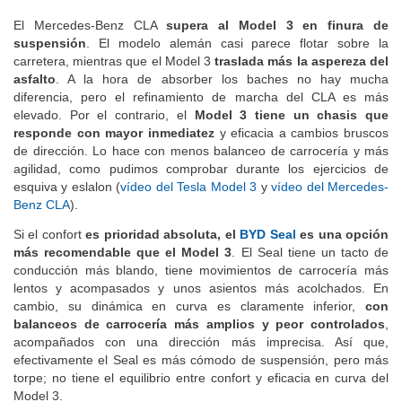
del de rodadura.
El Mercedes-Benz CLA
supera al Model 3 en finura de
suspensión
. El modelo alemán casi parece flotar sobre la
carretera, mientras que el Model 3
traslada más la aspereza del
asfalto
. A la hora de absorber los baches no hay mucha
diferencia, pero el refinamiento de marcha del CLA es más
elevado. Por el contrario, el
Model 3 tiene un chasis que
responde con mayor inmediatez
y eficacia a cambios bruscos
de dirección. Lo hace con menos balanceo de carrocería y más
agilidad, como pudimos comprobar durante los ejercicios de
esquiva y eslalon (
vídeo del Tesla Model 3
y
vídeo del Mercedes-
Benz CLA
).
Si el confort
es prioridad absoluta, el
BYD Seal
es una opción
más recomendable que el Model 3
. El Seal tiene un tacto de
conducción más blando, tiene movimientos de carrocería más
lentos y acompasados y unos asientos más acolchados. En
cambio, su dinámica en curva es claramente inferior,
con
balanceos de carrocería más amplios y peor controlados
,
acompañados con una dirección más imprecisa. Así que,
efectivamente el Seal es más cómodo de suspensión, pero más
torpe; no tiene el equilibrio entre confort y eficacia en curva del