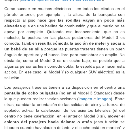
amplios (
tabla comparativa de mediciones del interior
).
Como sucede en muchos eléctricos —en todos los citados en el
párrafo anterior, por ejemplo—, la altura de la banqueta con
respecto al piso hace que
las rodillas vayan un poco más
elevadas
que en una berlina de combustión y que el muslo no se
apoye por completo. Quitando ese inconveniente, que no es
molesto, la postura en las plazas posteriores del Model 3 es
cómoda. También
resulta cómoda la acción de meter y sacar a
un bebé de su silla
porque las puertas traseras tienen un buen
ángulo de apertura y el hueco libre para maniobrar es amplio. No
obstante, como el Model 3 es un coche bajo, es posible que a
algunas personas les incomode doblar la espalda para hacer esta
acción. En ese caso, el Model Y (o cualquier SUV eléctrico) es la
solución.
Los pasajeros traseros tienen a su disposición en el centro
una
pantalla de ocho pulgadas
(no en el Model 3 Standard) desde
la que pueden realizar varias acciones (
imagen
e
imagen
). Entre
otras, cambiar la orientación de las salidas de aire y la fuerza de
soplado, activar la calefacción de los asientos laterales (el del
centro no tiene calefacción, en el anterior Model 3 sí),
mover el
asiento del pasajero hacia delante o atrás
(esta función se