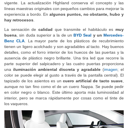
hoy, diez años después, se mantiene prácticamente inalterado y
vigente. La actualización Highland conserva el concepto y las
líneas maestras originales con pequeños cambios para mejorar la
experiencia a bordo. En
algunos puntos, no obstante, hubo y
hay retrocesos
.
La sensación de
calidad
que transmite el habitáculo es
muy
buena
, sin duda superior a la de un
BYD Seal
y un
Mercedes-
Benz CLA
. La mayor parte de los plásticos de recubrimiento
tienen un ligero acolchado y son agradables al tacto. Hay buenos
detalles, como el forro interior de los huecos de las puertas y la
ausencia de plástico negro brillante. Una tira led que recorre la
parte superior del salpicadero y las cuatro puertas proporciona
una
iluminación ambiental discreta y agradable
(
imagen
; el
color se puede elegir al gusto a través de la pantalla central). El
tapizado de los asientos es un
cuero artificial de tacto suave
,
aunque no tan fino como el de un cuero Nappa. Se puede pedir
en color negro o blanco. Este último aporta más luminosidad al
interior, pero se marca rápidamente por cosas como el tinte de
los vaqueros.