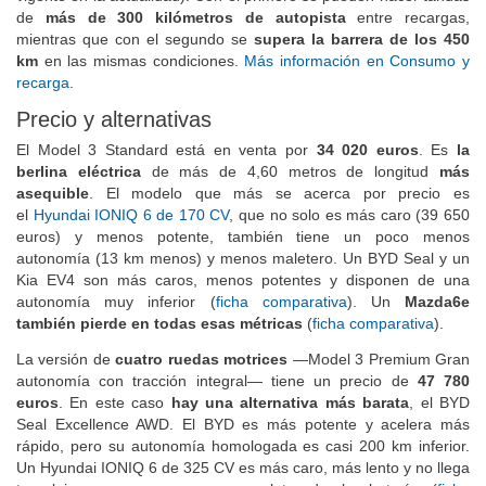
vigente en la actualidad). Con el primero se pueden hacer tandas
de
más de 300 kilómetros de autopista
entre recargas,
mientras que con el segundo se
supera la barrera de los 450
km
en las mismas condiciones.
Más información en Consumo y
recarga
.
Precio y alternativas
El Model 3 Standard está en venta por
34 020 euros
. Es
la
berlina eléctrica
de más de 4,60 metros de longitud
más
asequible
. El modelo que más se acerca por precio es
el
Hyundai IONIQ 6 de 170 CV
, que no solo es más caro (39 650
euros) y menos potente, también tiene un poco menos
autonomía (13 km menos) y menos maletero. Un BYD Seal y un
Kia EV4 son más caros, menos potentes y disponen de una
autonomía muy inferior (
ficha comparativa
). Un
Mazda6e
también pierde en todas esas métricas
(
ficha comparativa
).
La versión de
cuatro ruedas motrices
—Model 3 Premium Gran
autonomía con tracción integral— tiene un precio de
47 780
euros
. En este caso
hay una alternativa más barata
, el BYD
Seal Excellence AWD. El BYD es más potente y acelera más
rápido, pero su autonomía homologada es casi 200 km inferior.
Un Hyundai IONIQ 6 de 325 CV es más caro, más lento y no llega