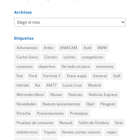
Archivos
Etiquetas
Adivinanzas
Anfac
ANIACAM
Audi
BMW
Carlos Sainz
Citroën
coches
competicion
consumo
deportivo
De todo un poco
economía
Fiat
Ford
Formula 1
Fotos espía
General
Golf
hibrido
Kia
KM77
Lucas Cruz
Madrid
Mercedes-Benz
Nissan
Noticias
Noticias Express
Novedades
Nuevos lanzamientos
Opel
Peugeot
Porsche
Presentaciones
Prototipos
Pruebas de consumo
Renault
Salón de Ginebra
Seat
todoterreno
Toyota
Ventas coches nuevos
viajes