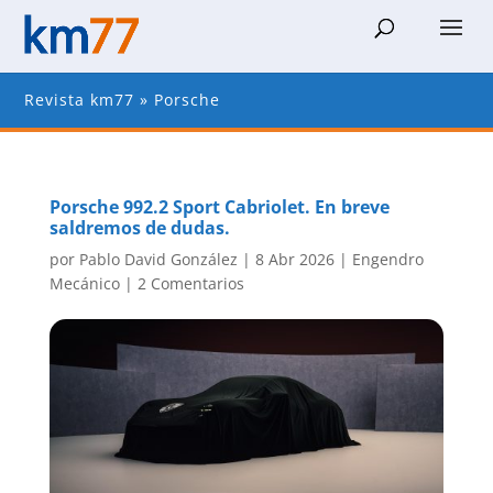
Revista km77
»
Porsche
Porsche 992.2 Sport Cabriolet. En breve
saldremos de dudas.
por
Pablo David González
|
8 Abr 2026
|
Engendro
Mecánico
|
2 Comentarios