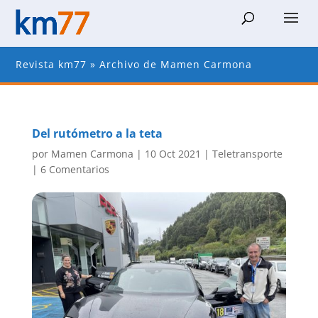
Revista km77
»
Archivo de Mamen Carmona
Del rutómetro a la teta
por
Mamen Carmona
|
10 Oct 2021
|
Teletransporte
|
6 Comentarios