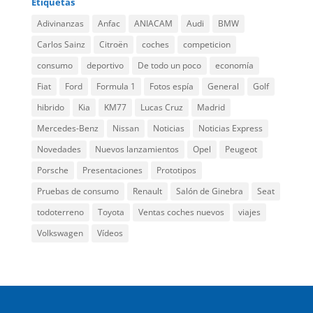
Etiquetas
Adivinanzas
Anfac
ANIACAM
Audi
BMW
Carlos Sainz
Citroën
coches
competicion
consumo
deportivo
De todo un poco
economía
Fiat
Ford
Formula 1
Fotos espía
General
Golf
hibrido
Kia
KM77
Lucas Cruz
Madrid
Mercedes-Benz
Nissan
Noticias
Noticias Express
Novedades
Nuevos lanzamientos
Opel
Peugeot
Porsche
Presentaciones
Prototipos
Pruebas de consumo
Renault
Salón de Ginebra
Seat
todoterreno
Toyota
Ventas coches nuevos
viajes
Volkswagen
Vídeos