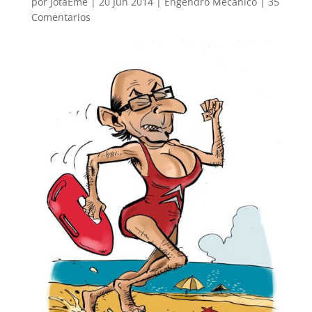
por
JotaEme
|
20 Jun 2014
|
Engendro Mecánico
|
35
Comentarios