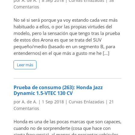
por
A. de A.
|
8 Sep 2018
|
Curvas Enlazadas
|
38
Comentarios
No sé si será porque ya voy estando cada vez más
habituado a ellos, o por las propias virtudes del
modelo, pero la sensación que tengo tras la prueba
de estos dos Arona es que se trata del SUV
pequeño/medio (basado en un segmento B, para
entendernos) en el que más a gusto me he […]
Leer más
Prueba de consumo (263): Honda Jazz
Dynamic 1.5-VTEC 130 CV
por
A. de A.
|
1 Sep 2018
|
Curvas Enlazadas
|
21
Comentarios
Honda es una de las pocas marcas que son capaces,
cuando no de sorprenderte (cosa que hace con
cierta frecuencia), al menos de presentar vehículos