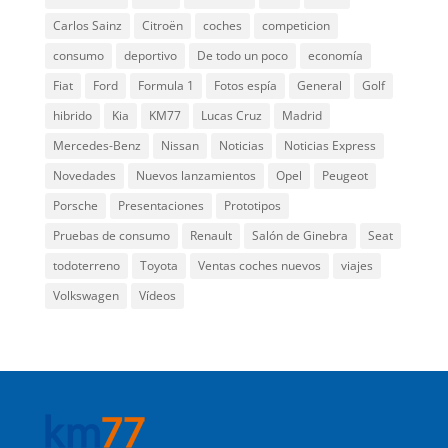
Carlos Sainz
Citroën
coches
competicion
consumo
deportivo
De todo un poco
economía
Fiat
Ford
Formula 1
Fotos espía
General
Golf
hibrido
Kia
KM77
Lucas Cruz
Madrid
Mercedes-Benz
Nissan
Noticias
Noticias Express
Novedades
Nuevos lanzamientos
Opel
Peugeot
Porsche
Presentaciones
Prototipos
Pruebas de consumo
Renault
Salón de Ginebra
Seat
todoterreno
Toyota
Ventas coches nuevos
viajes
Volkswagen
Vídeos