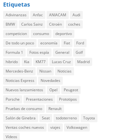
Etiquetas
Adivinanzas
Anfac
ANIACAM
Audi
BMW
Carlos Sainz
Citroën
coches
competicion
consumo
deportivo
De todo un poco
economía
Fiat
Ford
Formula 1
Fotos espía
General
Golf
hibrido
Kia
KM77
Lucas Cruz
Madrid
Mercedes-Benz
Nissan
Noticias
Noticias Express
Novedades
Nuevos lanzamientos
Opel
Peugeot
Porsche
Presentaciones
Prototipos
Pruebas de consumo
Renault
Salón de Ginebra
Seat
todoterreno
Toyota
Ventas coches nuevos
viajes
Volkswagen
Vídeos