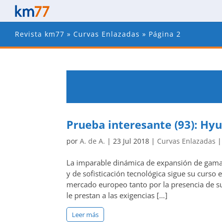
Revista km77
»
Curvas Enlazadas
»
Página 2
Prueba interesante (93): Hyu
por
A. de A.
|
23 Jul 2018
|
Curvas Enlazadas
La imparable dinámica de expansión de gamas
y de sofisticación tecnológica sigue su curso
mercado europeo tanto por la presencia de su
le prestan a las exigencias […]
Leer más