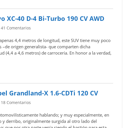
lvo XC-40 D-4 Bi-Turbo 190 CV AWD
|
41 Comentarios
apenas 4,4 metros de longitud, este SUV tiene muy poco
es –de origen generalista- que comparten dicha
 (4,4 a 4,6 metros) de carrocería. En honor a la verdad,
el Grandland-X 1.6-CDTi 120 CV
|
18 Comentarios
utomovilísticamente hablando; y muy especialmente, en
 y derribo, originalmente surgida al otro lado del
a; que por otra parte venía siendo el bastión para esta