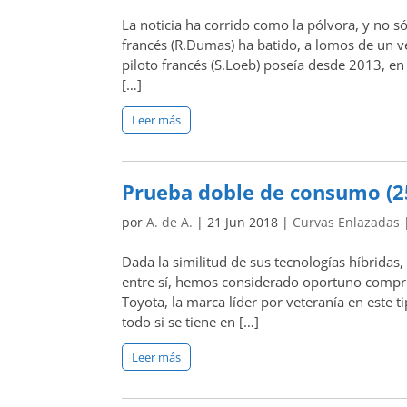
La noticia ha corrido como la pólvora, y no s
francés (R.Dumas) ha batido, a lomos de un ve
piloto francés (S.Loeb) poseía desde 2013, en
[…]
Leer más
Prueba doble de consumo (25
por
A. de A.
|
21 Jun 2018
|
Curvas Enlazadas
Dada la similitud de sus tecnologías híbridas,
entre sí, hemos considerado oportuno compri
Toyota, la marca líder por veteranía en este 
todo si se tiene en […]
Leer más