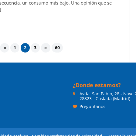
nsecuencia, un consumo más bajo. Una opinión que se
]
«
1
2
3
»
60
¿Donde estamos?
Avda. San Pablo, 28 - Nave 
28823 - Coslada (Madrid)
Pregúntanos