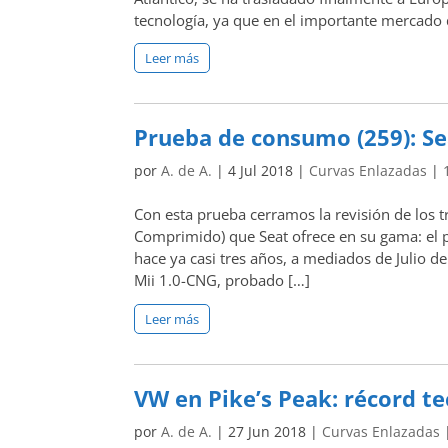
tecnología, ya que en el importante mercado d
Leer más
Prueba de consumo (259): Sea
por
A. de A.
|
4 Jul 2018
|
Curvas Enlazadas
|
Con esta prueba cerramos la revisión de los
Comprimido) que Seat ofrece en su gama: el p
hace ya casi tres años, a mediados de Julio d
Mii 1.0-CNG, probado […]
Leer más
VW en Pike’s Peak: récord t
por
A. de A.
|
27 Jun 2018
|
Curvas Enlazadas