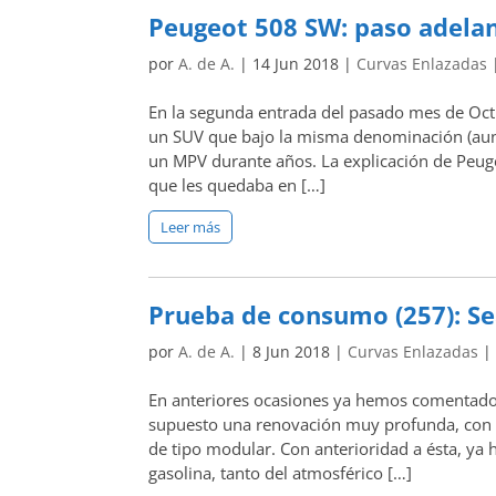
Peugeot 508 SW: paso adelan
por
A. de A.
|
14 Jun 2018
|
Curvas Enlazadas
En la segunda entrada del pasado mes de Octu
un SUV que bajo la misma denominación (aun
un MPV durante años. La explicación de Peug
que les quedaba en […]
Leer más
Prueba de consumo (257): Sea
por
A. de A.
|
8 Jun 2018
|
Curvas Enlazadas
En anteriores ocasiones ya hemos comentado qu
supuesto una renovación muy profunda, con u
de tipo modular. Con anterioridad a ésta, ya 
gasolina, tanto del atmosférico […]