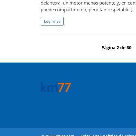
delantera, un motor menos potente y, en co
puede compartir o no, pero tan respetable […
Leer más
Página 2 de 60