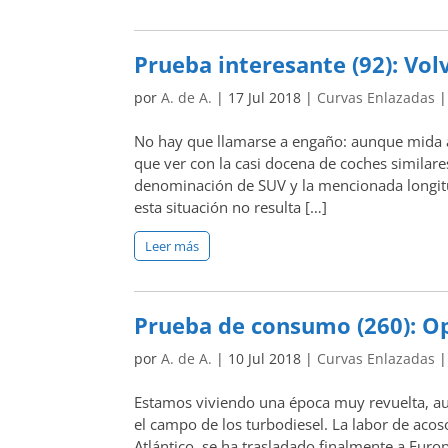
Prueba interesante (92): Vo
por
A. de A.
|
17 Jul 2018
|
Curvas Enlazadas
No hay que llamarse a engaño: aunque mida 
que ver con la casi docena de coches similar
denominación de SUV y la mencionada longitud
esta situación no resulta […]
Leer más
Prueba de consumo (260): Op
por
A. de A.
|
10 Jul 2018
|
Curvas Enlazadas
Estamos viviendo una época muy revuelta, a
el campo de los turbodiesel. La labor de acoso
Atlántico, se ha trasladado finalmente a Europ