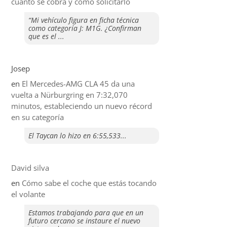
cuánto se cobra y cómo solicitarlo
“Mi vehículo figura en ficha técnica
como categoría J: M1G. ¿Confirman
que es el ...
Josep
en
El Mercedes-AMG CLA 45 da una
vuelta a Nürburgring en 7:32,070
minutos, estableciendo un nuevo récord
en su categoría
El Taycan lo hizo en 6:55,533...
David silva
en
​Cómo sabe el coche que estás tocando
el volante
Estamos trabajando para que en un
futuro cercano se instaure el nuevo