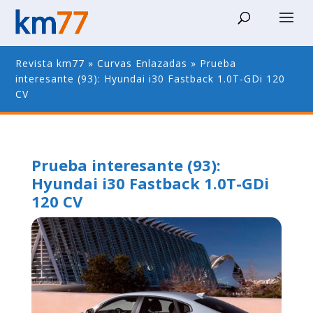
Revista km77
»
Curvas Enlazadas
»
Prueba
interesante (93): Hyundai i30 Fastback 1.0T-GDi 120
CV
Prueba interesante (93):
Hyundai i30 Fastback 1.0T-GDi
120 CV