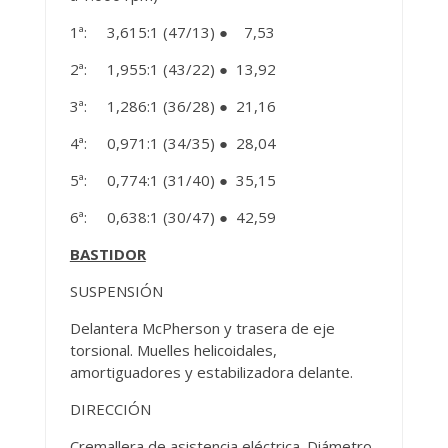
1ª: 3,615:1 (47/13) ● 7,53
2ª: 1,955:1 (43/22) ● 13,92
3ª: 1,286:1 (36/28) ● 21,16
4ª: 0,971:1 (34/35) ● 28,04
5ª: 0,774:1 (31/40) ● 35,15
6ª: 0,638:1 (30/47) ● 42,59
BASTIDOR
SUSPENSIÓN
Delantera McPherson y trasera de eje
torsional. Muelles helicoidales,
amortiguadores y estabilizadora delante.
DIRECCIÓN
Cremallera de asistencia eléctrica. Diámetro