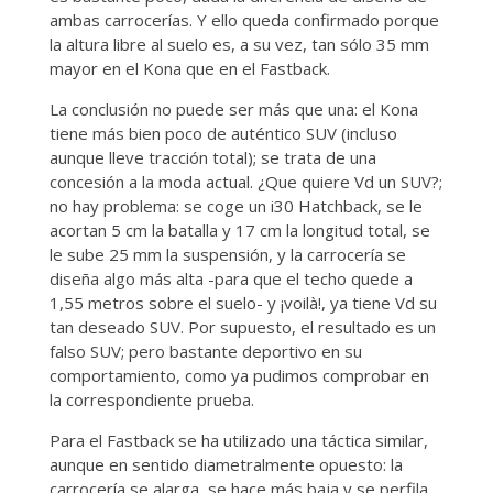
ambas carrocerías. Y ello queda confirmado porque
la altura libre al suelo es, a su vez, tan sólo 35 mm
mayor en el Kona que en el Fastback.
La conclusión no puede ser más que una: el Kona
tiene más bien poco de auténtico SUV (incluso
aunque lleve tracción total); se trata de una
concesión a la moda actual. ¿Que quiere Vd un SUV?;
no hay problema: se coge un i30 Hatchback, se le
acortan 5 cm la batalla y 17 cm la longitud total, se
le sube 25 mm la suspensión, y la carrocería se
diseña algo más alta -para que el techo quede a
1,55 metros sobre el suelo- y ¡voilà!, ya tiene Vd su
tan deseado SUV. Por supuesto, el resultado es un
falso SUV; pero bastante deportivo en su
comportamiento, como ya pudimos comprobar en
la correspondiente prueba.
Para el Fastback se ha utilizado una táctica similar,
aunque en sentido diametralmente opuesto: la
carrocería se alarga, se hace más baja y se perfila,