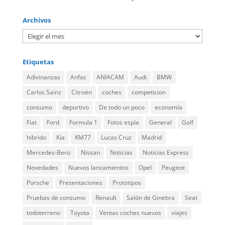
Archivos
Etiquetas
Adivinanzas
Anfac
ANIACAM
Audi
BMW
Carlos Sainz
Citroën
coches
competicion
consumo
deportivo
De todo un poco
economía
Fiat
Ford
Formula 1
Fotos espía
General
Golf
hibrido
Kia
KM77
Lucas Cruz
Madrid
Mercedes-Benz
Nissan
Noticias
Noticias Express
Novedades
Nuevos lanzamientos
Opel
Peugeot
Porsche
Presentaciones
Prototipos
Pruebas de consumo
Renault
Salón de Ginebra
Seat
todoterreno
Toyota
Ventas coches nuevos
viajes