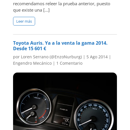
recomendamos releer la prueba anterior, puesto
que existe una […]
Leer más
Toyota Auris. Ya a la venta la gama 2014.
Desde 15 601 €
por
Loren Serrano (@EnzoNurburg)
|
5 Ago 2014
|
Engendro Mecánico
|
1 Comentario