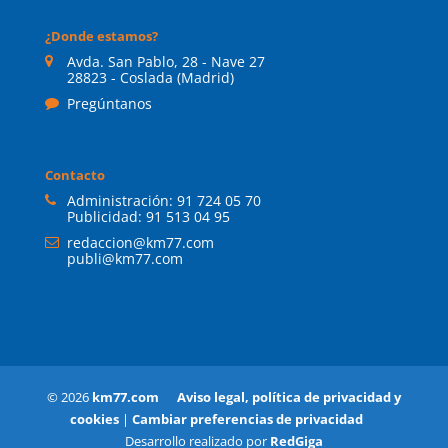
¿Donde estamos?
Avda. San Pablo, 28 - Nave 27
28823 - Coslada (Madrid)
Pregúntanos
Contacto
Administración:
91 724 05 70
Publicidad:
91 513 04 95
redaccion@km77.com
publi@km77.com
© 2026
km77.com
Aviso legal, política de privacidad y
cookies
|
Cambiar preferencias de privacidad
Desarrollo realizado por
RedGiga