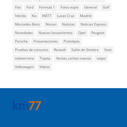
Fiat
Ford
Formula 1
Fotos espía
General
Golf
hibrido
Kia
KM77
Lucas Cruz
Madrid
Mercedes-Benz
Nissan
Noticias
Noticias Express
Novedades
Nuevos lanzamientos
Opel
Peugeot
Porsche
Presentaciones
Prototipos
Pruebas de consumo
Renault
Salón de Ginebra
Seat
todoterreno
Toyota
Ventas coches nuevos
viajes
Volkswagen
Vídeos