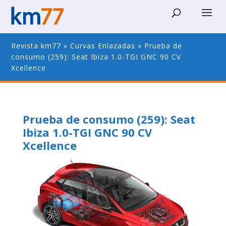
Revista km77
»
Curvas Enlazadas
»
Prueba de
consumo (259): Seat Ibiza 1.0-TGI GNC 90 CV
Xcellence
Prueba de consumo (259): Seat
Ibiza 1.0-TGI GNC 90 CV
Xcellence