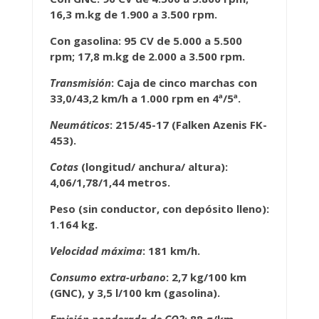
16,3 m.kg de 1.900 a 3.500 rpm.
Con gasolina:
95 CV de 5.000 a 5.500
rpm; 17,8 m.kg de 2.000 a 3.500 rpm.
Transmisión
: Caja de cinco marchas con
33,0/43,2 km/h a 1.000 rpm en 4ª/5ª.
Neumáticos
: 215/45-17 (Falken Azenis FK-
453).
Cotas
(longitud/ anchura/ altura):
4,06/1,78/1,44 metros.
Peso (sin conductor, con depósito lleno):
1.164 kg.
Velocidad máxima
: 181 km/h.
Consumo extra-urbano
: 2,7 kg/100 km
(GNC), y 3,5 l/100 km (gasolina).
Emisión ponderada de CO2
: 88 g/km