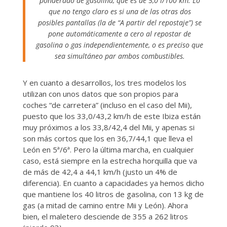
ponderado de gasolina, que es de 5,0 l/100 km. Lo
que no tengo claro es si una de las otras dos
posibles pantallas (la de “A partir del repostaje”) se
pone automáticamente a cero al repostar de
gasolina o gas independientemente, o es preciso que
sea simultáneo par ambos combustibles.
Y en cuanto a desarrollos, los tres modelos los
utilizan con unos datos que son propios para
coches “de carretera” (incluso en el caso del Mii),
puesto que los 33,0/43,2 km/h de este Ibiza están
muy próximos a los 33,8/42,4 del Mii, y apenas si
son más cortos que los en 36,7/44,1 que lleva el
León en 5ª/6ª. Pero la última marcha, en cualquier
caso, está siempre en la estrecha horquilla que va
de más de 42,4 a 44,1 km/h (justo un 4% de
diferencia). En cuanto a capacidades ya hemos dicho
que mantiene los 40 litros de gasolina, con 13 kg de
gas (a mitad de camino entre Mii y León). Ahora
bien, el maletero desciende de 355 a 262 litros