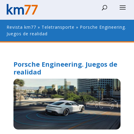
Revista km77
»
Teletransporte
»
Porsche Engineering.
Juegos de realidad
Porsche Engineering. Juegos de
realidad