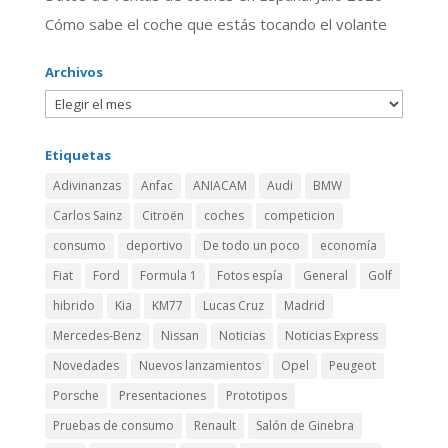
​Cómo sabe el coche que estás tocando el volante
Archivos
Etiquetas
Adivinanzas
Anfac
ANIACAM
Audi
BMW
Carlos Sainz
Citroën
coches
competicion
consumo
deportivo
De todo un poco
economía
Fiat
Ford
Formula 1
Fotos espía
General
Golf
hibrido
Kia
KM77
Lucas Cruz
Madrid
Mercedes-Benz
Nissan
Noticias
Noticias Express
Novedades
Nuevos lanzamientos
Opel
Peugeot
Porsche
Presentaciones
Prototipos
Pruebas de consumo
Renault
Salón de Ginebra