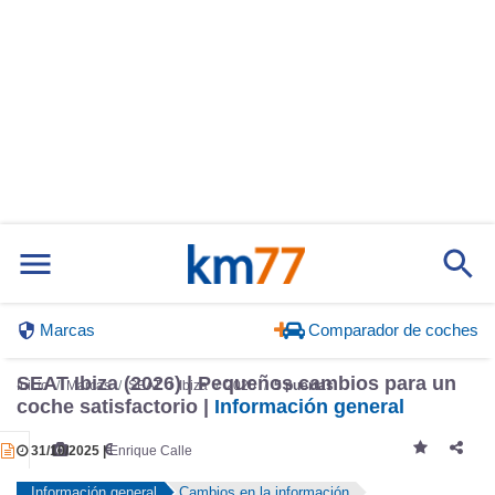
Marcas
Comparador de coches
SEAT Ibiza (2026) | Pequeños cambios para un
Inicio
Marcas
SEAT
Ibiza
2026
5 puertas
coche satisfactorio |
Información general
31/10/2025 |
Enrique Calle
Información general
Cambios en la información