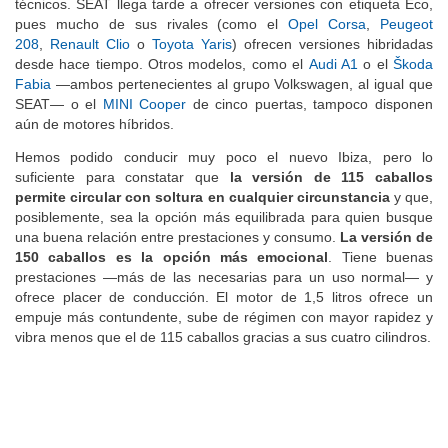
técnicos. SEAT llega tarde a ofrecer versiones con etiqueta Eco,
pues mucho de sus rivales (como el
Opel Corsa
,
Peugeot
208
,
Renault Clio
o
Toyota Yaris
) ofrecen versiones hibridadas
desde hace tiempo. Otros modelos, como el
Audi A1
o el
Škoda
Fabia
—ambos pertenecientes al grupo Volkswagen, al igual que
SEAT— o el
MINI Cooper
de cinco puertas, tampoco disponen
aún de motores híbridos.
Hemos podido conducir muy poco el nuevo Ibiza, pero lo
suficiente para constatar que
la versión de 115 caballos
permite circular con soltura en cualquier circunstancia
y que,
posiblemente, sea la opción más equilibrada para quien busque
una buena relación entre prestaciones y consumo.
La versión de
150 caballos es la opción más emocional
. Tiene buenas
prestaciones —más de las necesarias para un uso normal— y
ofrece placer de conducción. El motor de 1,5 litros ofrece un
empuje más contundente, sube de régimen con mayor rapidez y
vibra menos que el de 115 caballos gracias a sus cuatro cilindros.