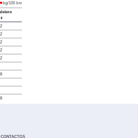
kg/100 km
letero
2
2
2
2
2
9
9
CONTACTOS