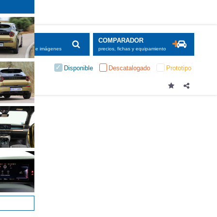
SCADOR
COMPARADOR
maciones, fichas e imágenes
precios, fichas y equipamiento
Disponible
Descatalogado
Prototipo