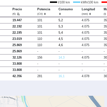
l/100 km
kWh/100 km
Precio
Potencia
Consumo
Longitud
Ma
(€)
(CV)
(mm)
(l)
19.447
101
5,2
4.075
35
22.192
101
5,3
4.075
35
22.195
101
5,4
4.075
35
23.019
110
4,5
4.075
35
25.869
110
4,6
4.075
35
25.869
-
-
-
-
32.126
156
14,3
4.075
30
33.808
-
-
-
-
33.808
-
-
-
-
42.356
281
16,1
4.078
30