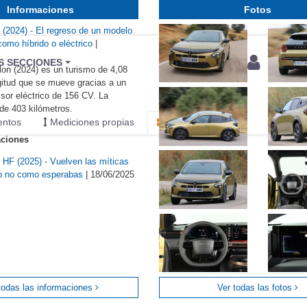
Informaciones
Fotos
 (2024) - El regreso de un modelo
como híbrido o eléctrico
|
BU
S SECCIONES
lon (2024) es un turismo de 4,08
infor
gitud que se mueve gracias a un
sor eléctrico de 156 CV. La
de 403 kilómetros.
entos
Mediciones propias
Todo
aciones
 HF (2025) - Vuelven las míticas
ro no como esperabas
|
18/06/2025
todas las informaciones
Ver todas las fotos