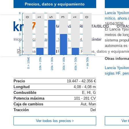
Precios, datos y equipamiento
Lancia Ypsilon
6
0
1
5
3
1
0
mítico, ahora 
5
16/04/2026
MARCAS
REVISTA/BLOG
OTRA
4
El Lancia Ypsi
3
metros de lon
Inicio
Marcas
Lancia
Ypsilon
2024
Estándar
sistema propul
2
autonomía es 
1
Información
Fotos
Precios, datos y equipami
0
Otras inform
10k > 20k
20k > 30k
30k > 40k
40k > 50k
+ de 50k
0 > 10k€
Lancia Ypsilon
siglas HF, pe
Precio
19.447 - 42.356 €
Longitud
4,08 - 4,08 m
Combustible
E, HI, G
Potencia máxima
101 - 281 CV
Caja de cambios
Aut, Man
Tracción
Del
Ver todos los precios
Ver 