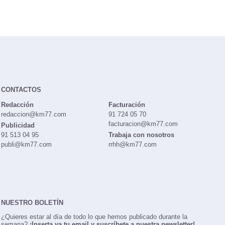
CONTACTOS
Redacción
Facturación
redaccion@km77.com
91 724 05 70
facturacion@km77.com
Publicidad
91 513 04 95
Trabaja con nosotros
publi@km77.com
rrhh@km77.com
NUESTRO BOLETÍN
¿Quieres estar al día de todo lo que hemos publicado durante la
semana?
¡Inserta ya tu email y suscríbete a nuestra newsletter!