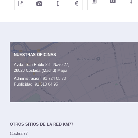
NUESTRAS OFICINAS
Avda. San Pablo 28 - Nave 27,
28823 Coslada (Madrid)
Mapa
Administración:
91 724 05 70
Publicidad:
91 513 04 95
OTROS SITIOS DE LA RED KM77
Coches77