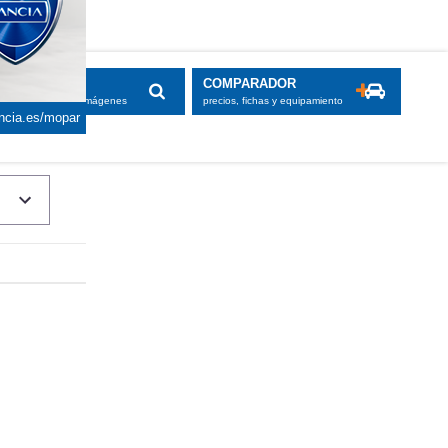
SCADOR
COMPARADOR
maciones, fichas e imágenes
precios, fichas y equipamiento
ancia.es/mopar