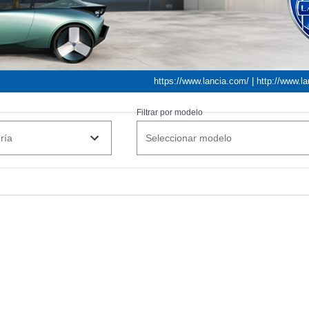
BU
S SECCIONES
infor
https://www.lancia.com/
|
http://www.l
Filtrar por modelo
ría
Seleccionar modelo