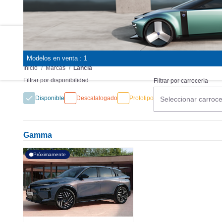
MARCAS
REVISTA/BLOG
OTRA
Modelos en venta : 1
Inicio
Marcas
Lancia
Filtrar por disponibilidad
Filtrar por carrocería
Disponible
Descatalogado
Prototipo
Seleccionar carroce
Gamma
Próximamente