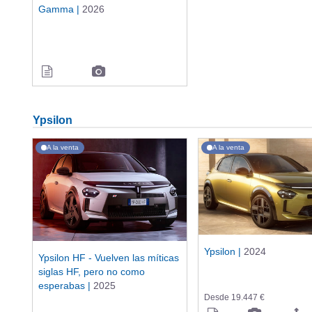
Gamma |
2026
Ypsilon
A la venta
A la venta
Ypsilon |
2024
Ypsilon HF - Vuelven las míticas
siglas HF, pero no como
esperabas |
2025
Desde 19.447 €