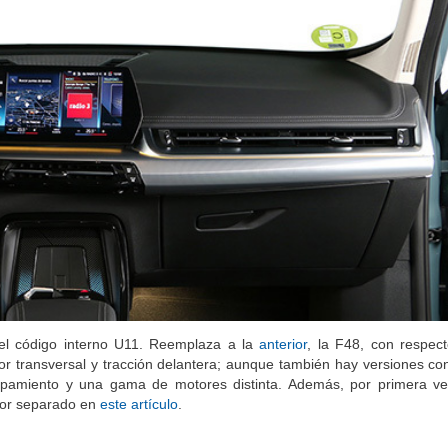
el código interno U11. Reemplaza a la
anterior
, la F48, con respect
r transversal y tracción delantera; aunque también hay versiones con
quipamiento y una gama de motores distinta. Además, por primera v
por separado en
este artículo
.