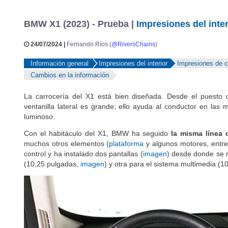
BMW X1 (2023) - Prueba |
Impresiones del inter
24/07/2024 |
Fernando Ríos (
@RiversChains
)
Información general
Impresiones del interior
Impresiones de 
Cambios en la información
La carrocería del X1 está bien diseñada. Desde el puesto 
ventanilla lateral es grande; ello ayuda al conductor en las 
luminoso.
Con el habitáculo del X1, BMW ha seguido
la misma línea
muchos otros elementos (
plataforma
y algunos motores, entre 
control y ha instalado dos pantallas (
imagen
) desde donde se
(10,25 pulgadas,
imagen
) y otra para el sistema multimedia (1