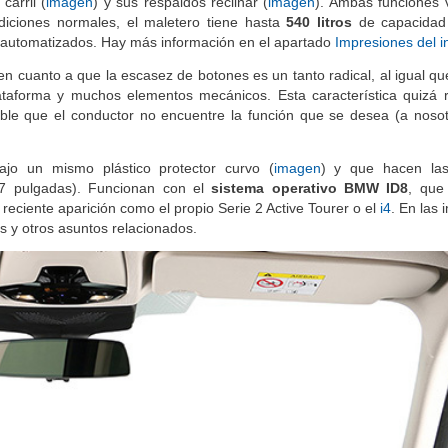
carril (
imagen
) y sus respaldos reclinar (
imagen
). Ambas funciones 
diciones normales, el maletero tiene hasta
540 litros
de capacidad 
re automatizados. Hay más información en el apartado
Impresiones del in
 en cuanto a que la escasez de botones es un tanto radical, al igual q
taforma y muchos elementos mecánicos. Esta característica quizá 
tible que el conductor no encuentre la función que se desea (a noso
jo un mismo plástico protector curvo (
imagen
) y que hacen la
0,7 pulgadas). Funcionan con el
sistema operativo BMW ID8
, que
eciente aparición como el propio Serie 2 Active Tourer o el
i4
. En las
s y otros asuntos relacionados.