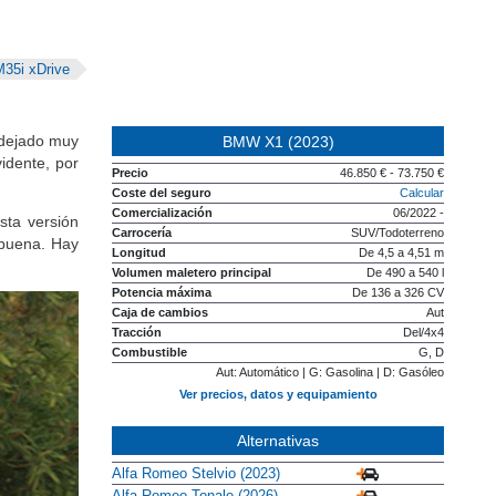
35i xDrive
 dejado muy
BMW X1 (2023)
vidente, por
Precio
46.850 € - 73.750 €
Coste del seguro
Calcular
Comercialización
06/2022 -
Esta versión
Carrocería
SUV/Todoterreno
 buena. Hay
Longitud
De 4,5 a 4,51 m
Volumen maletero principal
De 490 a 540 l
Potencia máxima
De 136 a 326 CV
Caja de cambios
Aut
Tracción
Del/4x4
Combustible
G, D
Aut: Automático | G: Gasolina | D: Gasóleo
Ver precios, datos y equipamiento
Alternativas
Alfa Romeo Stelvio (2023)
Alfa Romeo Tonale (2026)