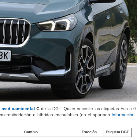
o medioambiental
C
de la DGT. Quien necesite las etiquetas Eco o 0
 microhibridación e híbridas enchufables (en el apartado
Información 
Cambio
Tracción
Etiqueta DGT