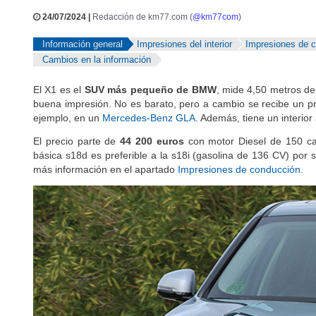
24/07/2024 |
Redacción de km77.com (
@km77com
)
Información general
Impresiones del interior
Impresiones de 
Cambios en la información
El X1 es el
SUV más pequeño de BMW
, mide 4,50 metros de
buena impresión. No es barato, pero a cambio se recibe un 
ejemplo, en un
Mercedes-Benz GLA
. Además, tiene un interior
El precio parte de
44 200 euros
con motor Diesel de 150 cab
básica s18d es preferible a la s18i (gasolina de 136 CV) por
más información en el apartado
Impresiones de conducción
.