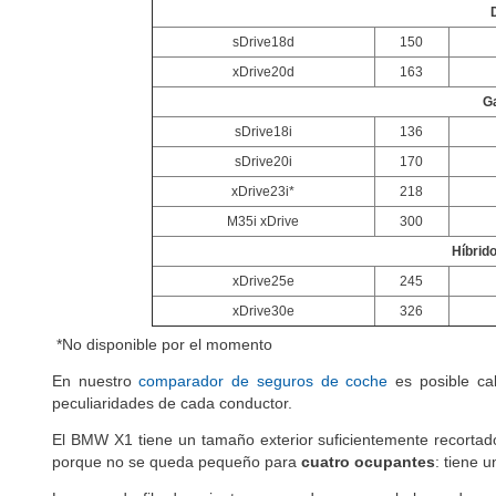
sDrive18d
150
xDrive20d
163
G
sDrive18i
136
sDrive20i
170
xDrive23i*
218
M35i xDrive
300
Híbrid
xDrive25e
245
xDrive30e
326
*No disponible por el momento
En nuestro
comparador de seguros de coche
es posible ca
peculiaridades de cada conductor.
El BMW X1 tiene un tamaño exterior suficientemente recortado 
porque no se queda pequeño para
cuatro ocupantes
: tiene 