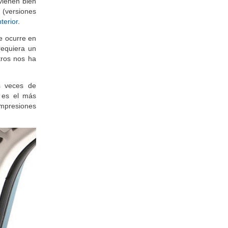
vienen bien
(versiones
terior
.
ue ocurre en
requiera un
tros nos ha
s veces de
 es el más
 impresiones