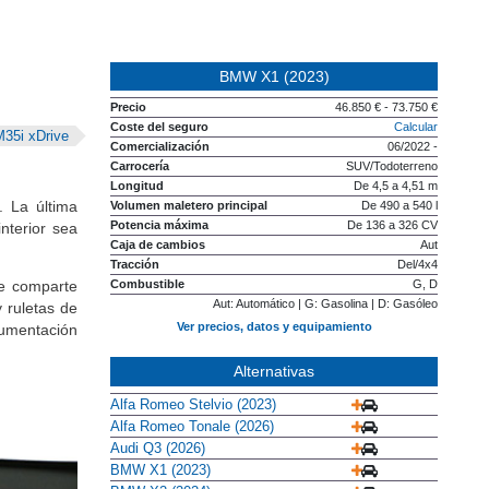
BMW X1 (2023)
Precio
46.850 € - 73.750 €
Coste del seguro
Calcular
35i xDrive
Comercialización
06/2022 -
Carrocería
SUV/Todoterreno
Longitud
De 4,5 a 4,51 m
. La última
Volumen maletero principal
De 490 a 540 l
Potencia máxima
De 136 a 326 CV
nterior sea
Caja de cambios
Aut
Tracción
Del/4x4
e comparte
Combustible
G, D
Aut: Automático | G: Gasolina | D: Gasóleo
 ruletas de
Ver precios, datos y equipamiento
trumentación
Alternativas
Alfa Romeo Stelvio (2023)
Alfa Romeo Tonale (2026)
Audi Q3 (2026)
BMW X1 (2023)