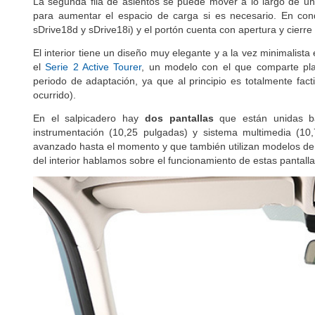
La segunda fila de asientos se puede mover a lo largo de un 
para aumentar el espacio de carga si es necesario. En con
sDrive18d y sDrive18i) y el portón cuenta con apertura y cier
El interior tiene un diseño muy elegante y a la vez minimalista
el
Serie 2 Active Tourer
, un modelo con el que comparte pla
periodo de adaptación, ya que al principio es totalmente fac
ocurrido).
En el salpicadero hay
dos pantallas
que están unidas ba
instrumentación (10,25 pulgadas) y sistema multimedia (1
avanzado hasta el momento y que también utilizan modelos de r
del interior hablamos sobre el funcionamiento de estas pantalla