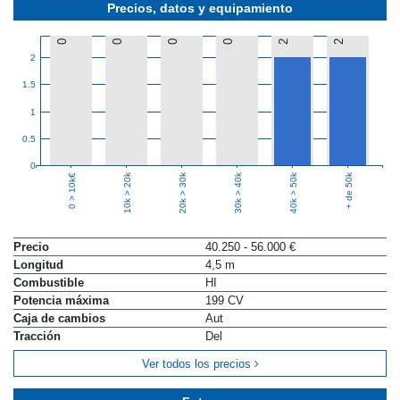
Precios, datos y equipamiento
0
0
0
0
2
2
2
1.5
1
0.5
0
10k > 20k
20k > 30k
30k > 40k
40k > 50k
+ de 50k
0 > 10k€
Precio
40.250 - 56.000 €
Longitud
4,5 m
Combustible
HI
Potencia máxima
199 CV
Caja de cambios
Aut
Tracción
Del
Ver todos los precios