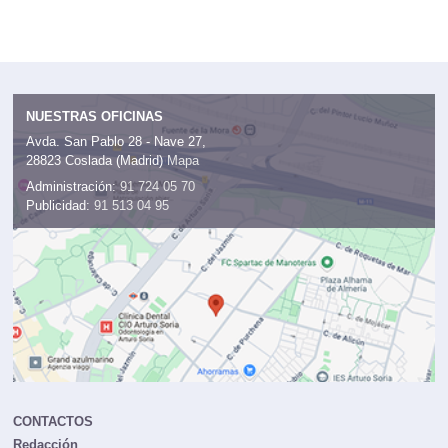
NUESTRAS OFICINAS
Avda. San Pablo 28 - Nave 27,
28823 Coslada (Madrid)
Mapa
Administración:
91 724 05 70
Publicidad:
91 513 04 95
CONTACTOS
Redacción