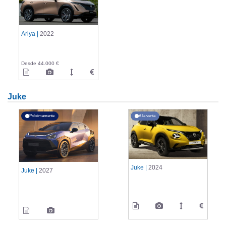
Ariya |
2022
Desde 44.000 €
Juke
Próximamente
A la venta
Juke |
2024
Juke |
2027