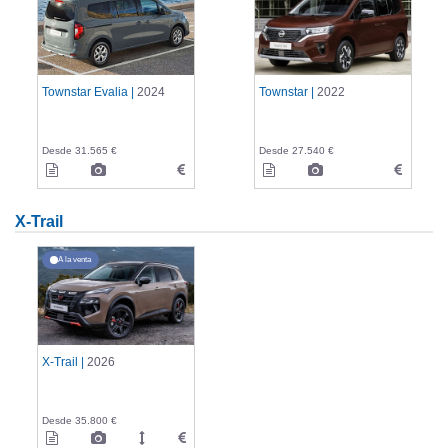
Townstar Evalia |
2024
Townstar |
2022
Desde 31.565 €
Desde 27.540 €
X-Trail
A la venta
X-Trail |
2026
Desde 35.800 €