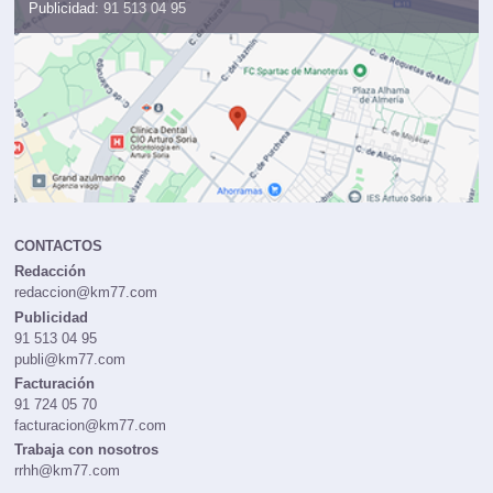
Publicidad:
91 513 04 95
CONTACTOS
Redacción
redaccion@km77.com
Publicidad
91 513 04 95
publi@km77.com
Facturación
91 724 05 70
facturacion@km77.com
Trabaja con nosotros
rrhh@km77.com