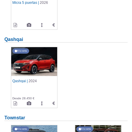
Micra 5 puertas |
2026
Qashqai
A la venta
Qashqai |
2024
Desde 28.450 €
Townstar
A la venta
A la venta