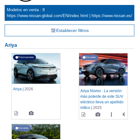
Modelos en venta : 8
https://www.nissan-global.com/EN/index.html
|
https://www.nissan.es/
Establecer filtros
Ariya
Próximamente
A la venta
Ariya |
2026
Ariya Nismo - La versión
más potente de este SUV
eléctrico lleva un apellido
mítico |
2025
A la venta