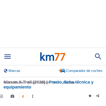
Marcas
Comparador de coches
Nissan X-Trail (2026) |
Precio, ficha técnica y
Inicio
Marcas
Nissan
X-Trail
2026
Estándar
equipamiento