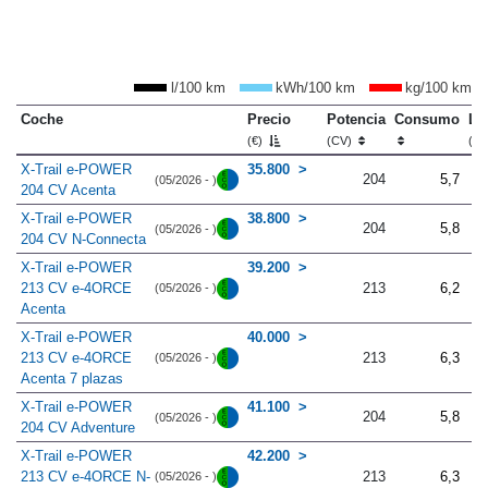
l/100 km
kWh/100 km
kg/100 km
Coche
Precio
Potencia
Consumo
Lo
(€)
(CV)
(m
X-Trail e-POWER
35.800
204
5,7
(05/2026 - )
204 CV Acenta
X-Trail e-POWER
38.800
204
5,8
(05/2026 - )
204 CV N-Connecta
X-Trail e-POWER
39.200
213 CV e-4ORCE
213
6,2
(05/2026 - )
Acenta
X-Trail e-POWER
40.000
213 CV e-4ORCE
213
6,3
(05/2026 - )
Acenta 7 plazas
X-Trail e-POWER
41.100
204
5,8
(05/2026 - )
204 CV Adventure
X-Trail e-POWER
42.200
213 CV e-4ORCE N-
213
6,3
(05/2026 - )