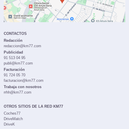
CONTACTOS
Redacción
redaccion@km77.com
Publicidad
91 513 04 95
publi@km77.com
Facturación
91 724 05 70
facturacion@km77.com
Trabaja con nosotros
rrhh@km77.com
OTROS SITIOS DE LA RED KM77
Coches77
DriveMatch
DriveK