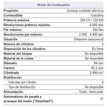
Par máximo
525 Nm
Motor de Combustión
Propósito
Generar corriente eléctrica
Combustible
Gasolina
Potencia máxima
158 CV / 116 kW
Revoluciones potencia máxima
4.600 rpm
Par máximo
250 Nm
Revoluciones par máximo
2.400 - 4.400 rpm
Situación
Delantero transversal
Número de cilindros
3
Disposición de los cilindros
En línea
Material del bloque
No disponible
Material de la culata
No disponible
Diámetro
84 mm
Carrera
90,1 mm
Cilindrada
1.498 cm³
Distribución
Válvulas por cilindro
4
Tipo de distribución
No disponible
Alimentación
- - . Turbo. Intercooler
Automatismo de parada y
Sí
arranque del motor ("Stop/Start")