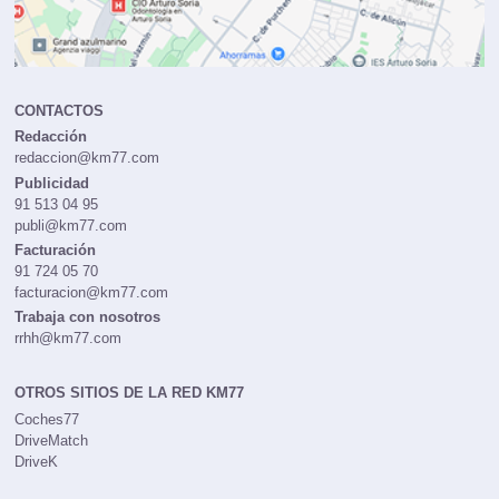
CONTACTOS
Redacción
redaccion@km77.com
Publicidad
91 513 04 95
publi@km77.com
Facturación
91 724 05 70
facturacion@km77.com
Trabaja con nosotros
rrhh@km77.com
OTROS SITIOS DE LA RED KM77
Coches77
DriveMatch
DriveK