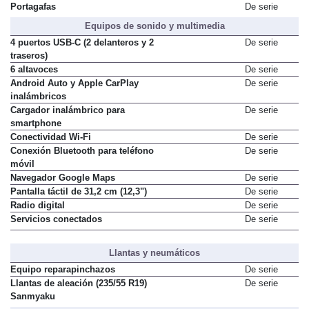
Piso de maletero en 2 niveles
De serie
Portagafas
De serie
Equipos de sonido y multimedia
4 puertos USB-C (2 delanteros y 2
De serie
traseros)
6 altavoces
De serie
Android Auto y Apple CarPlay
De serie
inalámbricos
Cargador inalámbrico para
De serie
smartphone
Conectividad Wi-Fi
De serie
Conexión Bluetooth para teléfono
De serie
móvil
Navegador Google Maps
De serie
Pantalla táctil de 31,2 cm (12,3")
De serie
Radio digital
De serie
Servicios conectados
De serie
Llantas y neumáticos
Equipo reparapinchazos
De serie
Llantas de aleación (235/55 R19)
De serie
Sanmyaku