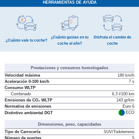
HERRAMIENTAS DE AYUDA
¿Cuánto gastas en tu
Disfruta el cambio de
¿Cuánto vale tu coche?
coche al año?
coche
Prestaciones y consumos homologados
Velocidad máxima
180 km/h
Aceleración 0-100 km/h
7 s
Consumo WLTP
Combinado
6,3 l/100 km
Emisiones de CO₂ WLTP
143 gr/km
Normativa de emisiones
Euro 6
ECO
Distintivo ambiental DGT
Dimensiones, peso, capacidades
Tipo de Carrocería
SUV/Todoterreno