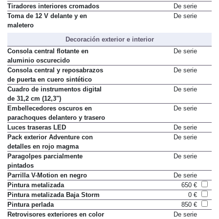
Techo panorámico practicable
De serie
Tiradores interiores cromados
De serie
Toma de 12 V delante y en
De serie
maletero
Decoración exterior e interior
Consola central flotante en
De serie
aluminio oscurecido
Consola central y reposabrazos
De serie
de puerta en cuero sintético
Cuadro de instrumentos digital
De serie
de 31,2 cm (12,3")
Embellecedores oscuros en
De serie
parachoques delantero y trasero
Luces traseras LED
De serie
Pack exterior Adventure con
De serie
detalles en rojo magma
Paragolpes parcialmente
De serie
pintados
Parrilla V-Motion en negro
De serie
Pintura metalizada
650 €
Pintura metalizada Baja Storm
0 €
Pintura perlada
850 €