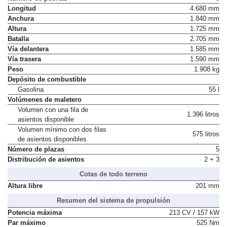
Número de puertas
5
Longitud
4.680 mm
Anchura
1.840 mm
Altura
1.725 mm
Batalla
2.705 mm
Vía delantera
1.585 mm
Vía trasera
1.590 mm
Peso
1.908 kg
Depósito de combustible
Gasolina
55 l
Volúmenes de maletero
Volumen con una fila de
1.396 litros
asientos disponible
Volumen mínimo con dos filas
575 litros
de asientos disponibles
Número de plazas
5
Distribución de asientos
2 + 3
Cotas de todo terreno
Altura libre
201 mm
Resumen del sistema de propulsión
Potencia máxima
213 CV / 157 kW