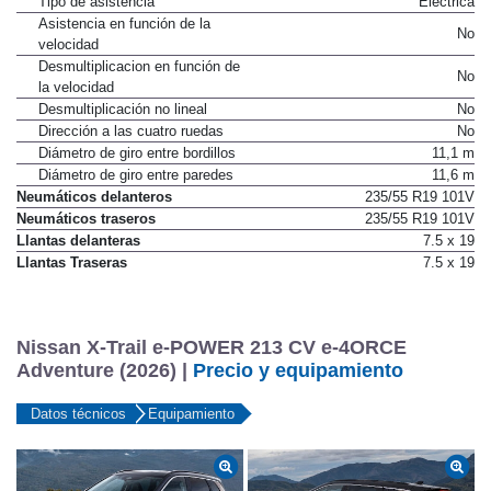
Tipo de asistencia
Eléctrica
Asistencia en función de la
No
velocidad
Desmultiplicacion en función de
No
la velocidad
Desmultiplicación no lineal
No
Dirección a las cuatro ruedas
No
Diámetro de giro entre bordillos
11,1 m
Diámetro de giro entre paredes
11,6 m
Neumáticos delanteros
235/55 R19 101V
Neumáticos traseros
235/55 R19 101V
Llantas delanteras
7.5 x 19
Llantas Traseras
7.5 x 19
Nissan X-Trail e-POWER 213 CV e-4ORCE
Adventure (2026) |
Precio y equipamiento
Datos técnicos
Equipamiento