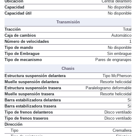
Tipo
Acumulador de iones de litio
Ubicación
Central delantero
Capacidad
No disponible
Capacidad útil
No disponible
Transmisión
Tracción
Total
Caja de cambios
Automático
Número de velocidades
1
Tipo de mando
No disponible
Tipo de Embrague
Sin embrague
Tipo de mecanismo
Pares de engranajes
Chasis
Estructura suspensión delantera
Tipo McPherson
Muelle suspensión delantera
Resorte helicoidal
Estructura suspensión trasera
Paralelogramo deformable
Muelle suspensión trasera
Resorte helicoidal
Barra estabilizadora delantera
Sí
Barra estabilizadora trasera
Sí
Tipo de frenos delanteros
Disco ventilado
Tipo de frenos traseros
Disco ventilado
Dirección
Tipo
Cremallera