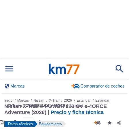
Marcas
Comparador de coches
Inicio
Marcas
Nissan
X-Trail
2026
Estándar
Estándar
Nissan X-Trail e-POWER 213 CV e-4ORCE
X-Trail e-POWER 213 CV e-4ORCE Adventure
Adventure (2026) |
Precio y ficha técnica
Datos técnicos
Equipamiento