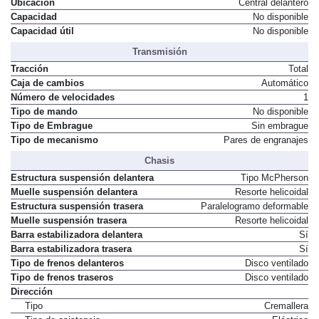
Ubicación
Central delantero
Capacidad
No disponible
Capacidad útil
No disponible
Transmisión
Tracción
Total
Caja de cambios
Automático
Número de velocidades
1
Tipo de mando
No disponible
Tipo de Embrague
Sin embrague
Tipo de mecanismo
Pares de engranajes
Chasis
Estructura suspensión delantera
Tipo McPherson
Muelle suspensión delantera
Resorte helicoidal
Estructura suspensión trasera
Paralelogramo deformable
Muelle suspensión trasera
Resorte helicoidal
Barra estabilizadora delantera
Sí
Barra estabilizadora trasera
Sí
Tipo de frenos delanteros
Disco ventilado
Tipo de frenos traseros
Disco ventilado
Dirección
Tipo
Cremallera