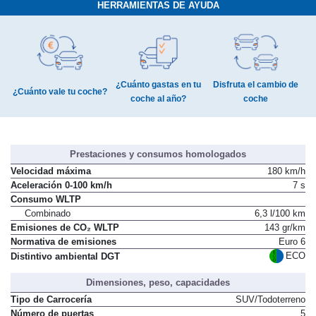
HERRAMIENTAS DE AYUDA
¿Cuánto gastas en tu
Disfruta el cambio de
¿Cuánto vale tu coche?
coche al año?
coche
Prestaciones y consumos homologados
Velocidad máxima
180 km/h
Aceleración 0-100 km/h
7 s
Consumo WLTP
Combinado
6,3 l/100 km
Emisiones de CO₂ WLTP
143 gr/km
Normativa de emisiones
Euro 6
ECO
Distintivo ambiental DGT
Dimensiones, peso, capacidades
Tipo de Carrocería
SUV/Todoterreno
Número de puertas
5