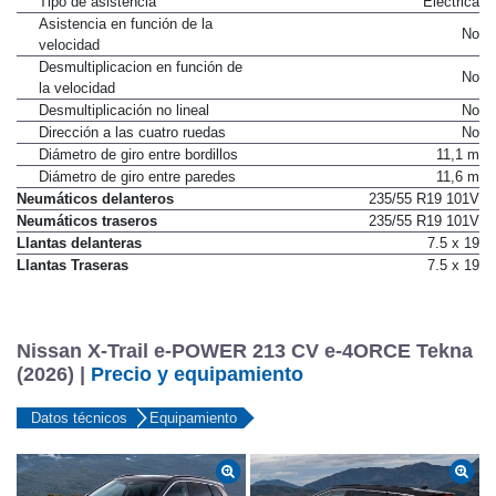
Tipo de asistencia
Eléctrica
Asistencia en función de la
No
velocidad
Desmultiplicacion en función de
No
la velocidad
Desmultiplicación no lineal
No
Dirección a las cuatro ruedas
No
Diámetro de giro entre bordillos
11,1 m
Diámetro de giro entre paredes
11,6 m
Neumáticos delanteros
235/55 R19 101V
Neumáticos traseros
235/55 R19 101V
Llantas delanteras
7.5 x 19
Llantas Traseras
7.5 x 19
Nissan X-Trail e-POWER 213 CV e-4ORCE Tekna
(2026) |
Precio y equipamiento
Datos técnicos
Equipamiento