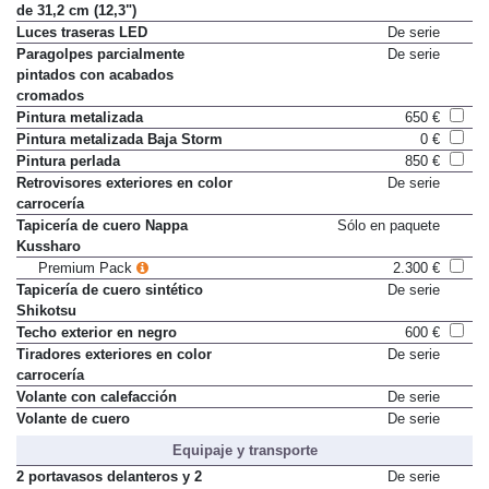
de 31,2 cm (12,3")
Luces traseras LED
De serie
Paragolpes parcialmente
De serie
pintados con acabados
cromados
Pintura metalizada
650 €
Pintura metalizada Baja Storm
0 €
Pintura perlada
850 €
Retrovisores exteriores en color
De serie
carrocería
Tapicería de cuero Nappa
Sólo en paquete
Kussharo
Premium Pack
2.300 €
Tapicería de cuero sintético
De serie
Shikotsu
Techo exterior en negro
600 €
Tiradores exteriores en color
De serie
carrocería
Volante con calefacción
De serie
Volante de cuero
De serie
Equipaje y transporte
2 portavasos delanteros y 2
De serie