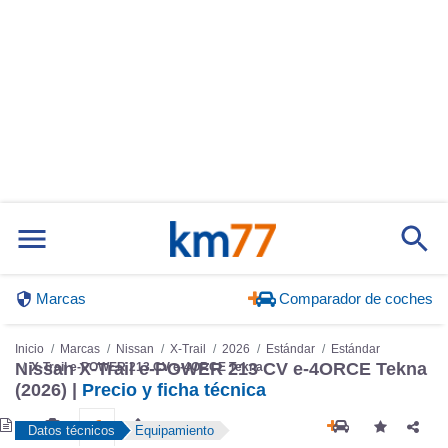
Marcas
Comparador de coches
Inicio
Marcas
Nissan
X-Trail
2026
Estándar
Estándar
Nissan X-Trail e-POWER 213 CV e-4ORCE Tekna
X-Trail e-POWER 213 CV e-4ORCE Tekna
(2026) |
Precio y ficha técnica
Datos técnicos
Equipamiento