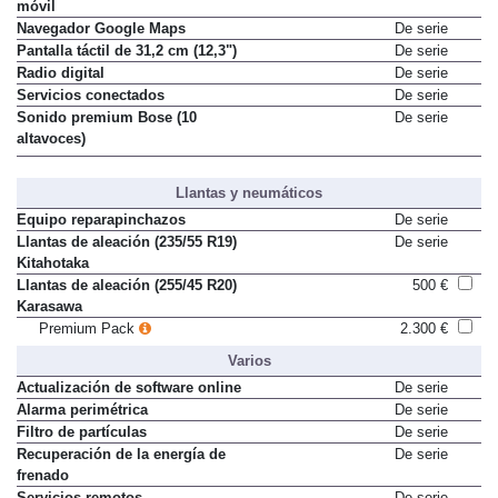
móvil
Navegador Google Maps
De serie
Pantalla táctil de 31,2 cm (12,3")
De serie
Radio digital
De serie
Servicios conectados
De serie
Sonido premium Bose (10
De serie
altavoces)
Llantas y neumáticos
Equipo reparapinchazos
De serie
Llantas de aleación (235/55 R19)
De serie
Kitahotaka
Llantas de aleación (255/45 R20)
500 €
Karasawa
Premium Pack
2.300 €
Varios
Actualización de software online
De serie
Alarma perimétrica
De serie
Filtro de partículas
De serie
Recuperación de la energía de
De serie
frenado
Servicios remotos
De serie