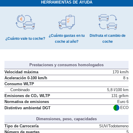
HERRAMIENTAS DE AYUDA
¿Cuánto gastas en tu
Disfruta el cambio de
¿Cuánto vale tu coche?
coche al año?
coche
Prestaciones y consumos homologados
Velocidad máxima
170 km/h
Aceleración 0-100 km/h
8 s
Consumo WLTP
Combinado
5,8 l/100 km
Emisiones de CO₂ WLTP
131 gr/km
Normativa de emisiones
Euro 6
ECO
Distintivo ambiental DGT
Dimensiones, peso, capacidades
Tipo de Carrocería
SUV/Todoterreno