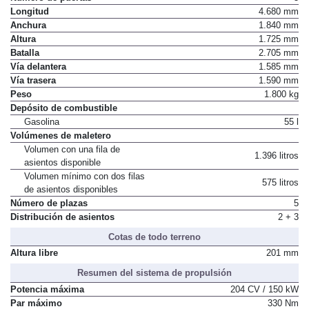
Número de puertas
5
Longitud
4.680 mm
Anchura
1.840 mm
Altura
1.725 mm
Batalla
2.705 mm
Vía delantera
1.585 mm
Vía trasera
1.590 mm
Peso
1.800 kg
Depósito de combustible
Gasolina
55 l
Volúmenes de maletero
Volumen con una fila de
1.396 litros
asientos disponible
Volumen mínimo con dos filas
575 litros
de asientos disponibles
Número de plazas
5
Distribución de asientos
2 + 3
Cotas de todo terreno
Altura libre
201 mm
Resumen del sistema de propulsión
Potencia máxima
204 CV / 150 kW