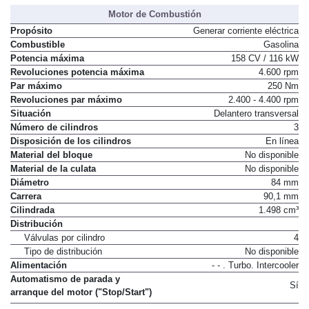
Par máximo
330 Nm
Motor de Combustión
Propósito
Generar corriente eléctrica
Combustible
Gasolina
Potencia máxima
158 CV / 116 kW
Revoluciones potencia máxima
4.600 rpm
Par máximo
250 Nm
Revoluciones par máximo
2.400 - 4.400 rpm
Situación
Delantero transversal
Número de cilindros
3
Disposición de los cilindros
En línea
Material del bloque
No disponible
Material de la culata
No disponible
Diámetro
84 mm
Carrera
90,1 mm
Cilindrada
1.498 cm³
Distribución
Válvulas por cilindro
4
Tipo de distribución
No disponible
Alimentación
- - . Turbo. Intercooler
Automatismo de parada y
Sí
arranque del motor ("Stop/Start")