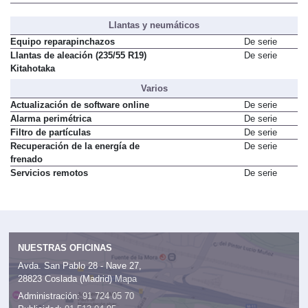
Servicios conectados
De serie
Llantas y neumáticos
Equipo reparapinchazos
De serie
Llantas de aleación (235/55 R19)
De serie
Kitahotaka
Varios
Actualización de software online
De serie
Alarma perimétrica
De serie
Filtro de partículas
De serie
Recuperación de la energía de
De serie
frenado
Servicios remotos
De serie
NUESTRAS OFICINAS
Avda. San Pablo 28 - Nave 27,
28823 Coslada (Madrid)
Mapa
Administración:
91 724 05 70