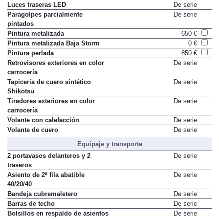
de 31,2 cm (12,3")
Luces traseras LED
De serie
Paragolpes parcialmente
De serie
pintados
Pintura metalizada
650 €
Pintura metalizada Baja Storm
0 €
Pintura perlada
850 €
Retrovisores exteriores en color
De serie
carrocería
Tapicería de cuero sintético
De serie
Shikotsu
Tiradores exteriores en color
De serie
carrocería
Volante con calefacción
De serie
Volante de cuero
De serie
Equipaje y transporte
2 portavasos delanteros y 2
De serie
traseros
Asiento de 2ª fila abatible
De serie
40/20/40
Bandeja cubremaletero
De serie
Barras de techo
De serie