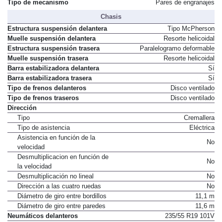
Tipo de Embrague
Sin embrague
Tipo de mecanismo
Pares de engranajes
Chasis
Estructura suspensión delantera
Tipo McPherson
Muelle suspensión delantera
Resorte helicoidal
Estructura suspensión trasera
Paralelogramo deformable
Muelle suspensión trasera
Resorte helicoidal
Barra estabilizadora delantera
Sí
Barra estabilizadora trasera
Sí
Tipo de frenos delanteros
Disco ventilado
Tipo de frenos traseros
Disco ventilado
Dirección
Tipo
Cremallera
Tipo de asistencia
Eléctrica
Asistencia en función de la
No
velocidad
Desmultiplicacion en función de
No
la velocidad
Desmultiplicación no lineal
No
Dirección a las cuatro ruedas
No
Diámetro de giro entre bordillos
11,1 m
Diámetro de giro entre paredes
11,6 m