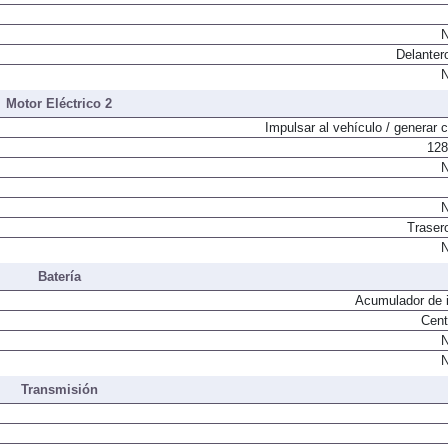
N
N
Delanter
N
Motor Eléctrico 2
Impulsar al vehículo / generar c
128
N
N
Traser
N
Batería
Acumulador de i
Cent
N
N
Transmisión