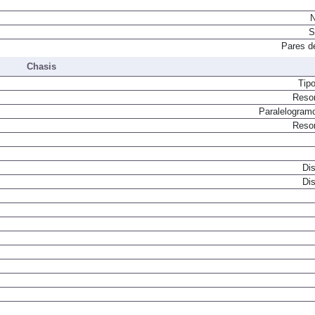
N
S
Pares d
Chasis
Tip
Resor
Paralelogram
Resor
Dis
Dis