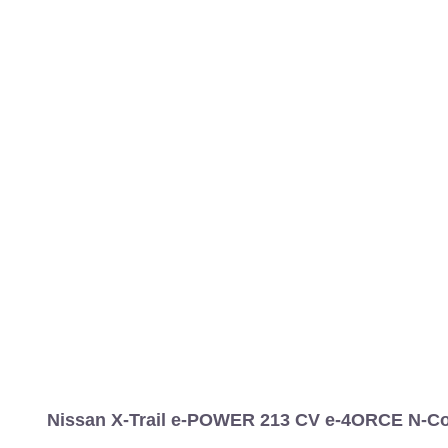
MARCAS
REVISTA/BLOG
OTRA
Inicio
Marcas
Nissan
X-Trail
2026
Estándar
Estándar
X-T
Información
Fotos
Precios, datos y equipami
Nissan X-Trail e-POWER 213 CV e-4ORCE N-Con