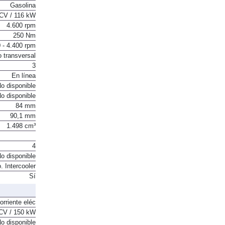
nte eléctrica
Gasolina
CV / 116 kW
4.600 rpm
250 Nm
 - 4.400 rpm
o transversal
3
En línea
o disponible
o disponible
84 mm
90,1 mm
1.498 cm³
4
o disponible
o. Intercooler
Sí
orriente eléc
CV / 150 kW