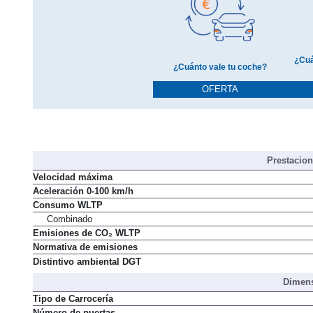
¿Cuá
¿Cuánto vale tu coche?
OFERTA
Prestacio
Velocidad máxima
Aceleración 0-100 km/h
Consumo WLTP
Combinado
Emisiones de CO₂ WLTP
Normativa de emisiones
Distintivo ambiental DGT
Dimens
Tipo de Carrocería