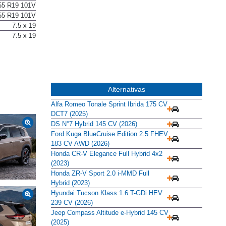
11,6 m
55 R19 101V
55 R19 101V
7.5 x 19
7.5 x 19
Alternativas
Alfa Romeo Tonale Sprint Ibrida 175 CV
DCT7 (2025)
DS N°7 Hybrid 145 CV (2026)
Ford Kuga BlueCruise Edition 2.5 FHEV
183 CV AWD (2026)
Honda CR-V Elegance Full Hybrid 4x2
(2023)
Honda ZR-V Sport 2.0 i-MMD Full
Hybrid (2023)
Hyundai Tucson Klass 1.6 T-GDi HEV
239 CV (2026)
Jeep Compass Altitude e-Hybrid 145 CV