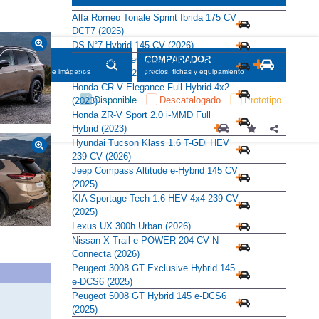
Alternativas
Alfa Romeo Tonale Sprint Ibrida 175 CV
DCT7 (2025)
DS N°7 Hybrid 145 CV (2026)
Ford Kuga BlueCruise Edition 2.5 FHEV
183 CV AWD (2026)
Honda CR-V Elegance Full Hybrid 4x2
(2023)
Honda ZR-V Sport 2.0 i-MMD Full
Hybrid (2023)
Hyundai Tucson Klass 1.6 T-GDi HEV
239 CV (2026)
Jeep Compass Altitude e-Hybrid 145 CV
(2025)
KIA Sportage Tech 1.6 HEV 4x4 239 CV
(2025)
Lexus UX 300h Urban (2026)
Nissan X-Trail e-POWER 204 CV N-
Connecta (2026)
Peugeot 3008 GT Exclusive Hybrid 145
e-DCS6 (2025)
Peugeot 5008 GT Hybrid 145 e-DCS6