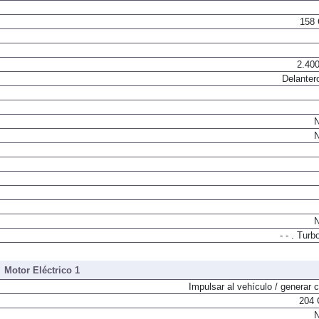
Generar corrie
158 
2.400
Delanter
N
N
N
- - . Turb
Motor Eléctrico 1
Impulsar al vehículo / generar c
204 