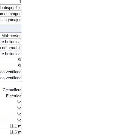
Automático
1
o disponible
in embrague
e engranajes
o McPherson
te helicoidal
o deformable
te helicoidal
Sí
Sí
co ventilado
co ventilado
Cremallera
Eléctrica
No
No
No
No
11,1 m