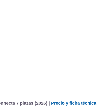
BU
S SECCIONES
infor
rail e-POWER 213 CV e-4ORCE N-Connecta 7 plazas
Mediciones propias
Todo
entos
necta 7 plazas (2026) |
Precio y ficha técnica