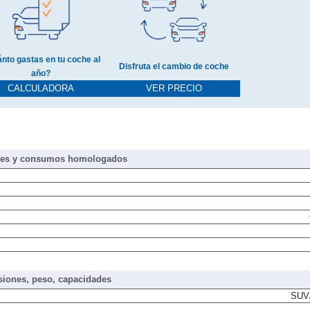
nto gastas en tu coche al
Disfruta el cambio de coche
año?
CALCULADORA
VER PRECIO
nes y consumos homologados
iones, peso, capacidades
SUV/