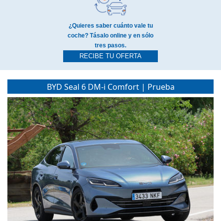
¿Quieres saber cuánto vale tu
coche? Tásalo online y en sólo
tres pasos.
RECIBE TU OFERTA
BYD Seal 6 DM-i Comfort | Prueba