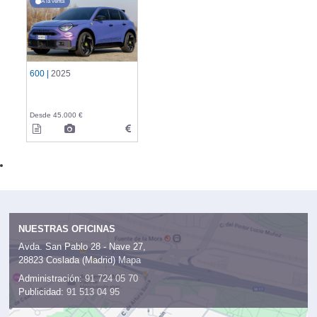
A la venta
600 |
2025
Desde 45.000 €
NUESTRAS OFICINAS
Avda. San Pablo 28 - Nave 27,
28823 Coslada (Madrid)
Mapa
Administración:
91 724 05 70
Publicidad:
91 513 04 95