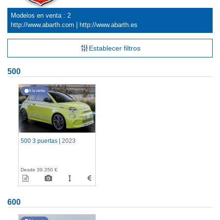
Modelos en venta : 2
http://www.abarth.com
|
http://www.abarth.es
Establecer filtros
500
A la venta
500 3 puertas |
2023
Desde 39.350 €
600