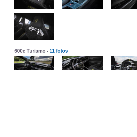
600e Turismo -
11 fotos