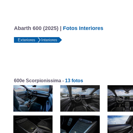
Abarth 600 (2025) |
Fotos Interiores
Exteriores
Interiores
600e Scorpionissima -
13 fotos