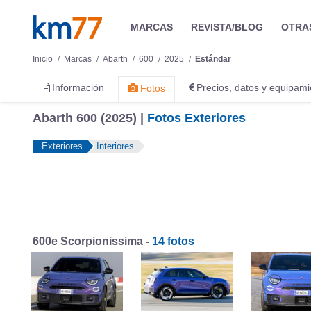
MARCAS
REVISTA/BLOG
OTRA
Inicio
Marcas
Abarth
600
2025
Estándar
Información
Precios, datos y equipami
Fotos
Abarth 600 (2025) |
Fotos Exteriores
Exteriores
Interiores
600e Scorpionissima -
14 fotos