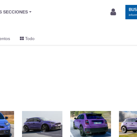
BU
S SECCIONES
infor
entos
Todo