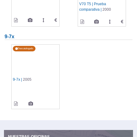
V70 T5 | Prueba
comparativa |
2000
9-7x
Descatalogado
9-7x |
2005
NUESTRAS OFICINAS