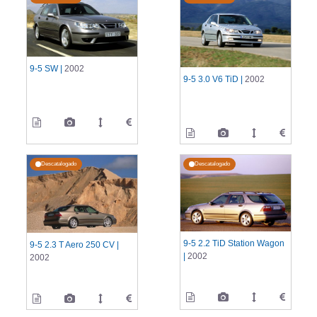
9-5 SW |
2002
9-5 3.0 V6 TiD |
2002
Descatalogado
Descatalogado
9-5 2.2 TiD Station Wagon
9-5 2.3 T Aero 250 CV |
|
2002
2002