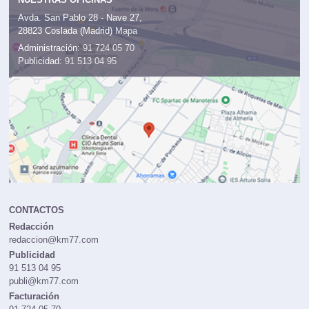
Avda. San Pablo 28 - Nave 27,
28823 Coslada (Madrid)
Mapa
Administración:
91 724 05 70
Publicidad:
91 513 04 95
CONTACTOS
Redacción
redaccion@km77.com
Publicidad
91 513 04 95
publi@km77.com
Facturación