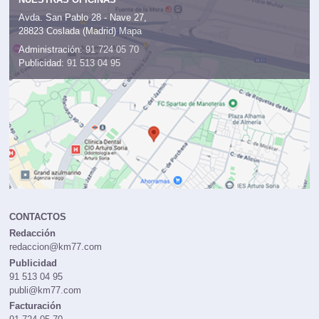
Avda. San Pablo 28 - Nave 27,
28823 Coslada (Madrid)
Mapa
Administración:
91 724 05 70
Publicidad:
91 513 04 95
CONTACTOS
Redacción
redaccion@km77.com
Publicidad
91 513 04 95
publi@km77.com
Facturación