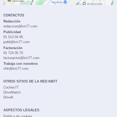
CONTACTOS
Redacción
redaccion@km77.com
Publicidad
91 513 04 95
publi@km77.com
Facturación
91 724 05 70
facturacion@km77.com
Trabaja con nosotros
rrhh@km77.com
OTROS SITIOS DE LA RED KM77
Coches77
DriveMatch
DriveK
ASPECTOS LEGALES
Política de cookies