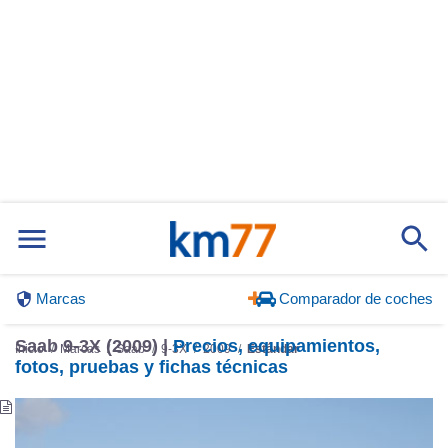
Marcas
Comparador de coches
Saab 9-3X (2009) |
Precios, equipamientos,
Inicio
Marcas
Saab
9-3X
2009
Estándar
fotos, pruebas y fichas técnicas