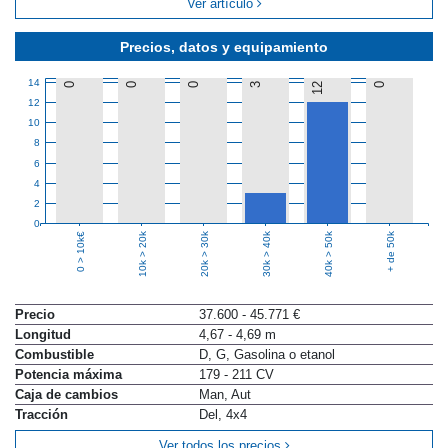
Ver artículo
Precios, datos y equipamiento
14
0
0
0
3
12
0
12
10
8
6
4
2
0
10k > 20k
20k > 30k
30k > 40k
40k > 50k
+ de 50k
0 > 10k€
Precio
37.600 - 45.771 €
Longitud
4,67 - 4,69 m
Combustible
D, G, Gasolina o etanol
Potencia máxima
179 - 211 CV
Caja de cambios
Man, Aut
Tracción
Del, 4x4
Ver todos los precios