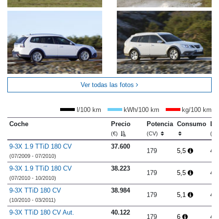
Ver todas las fotos
l/100 km
kWh/100 km
kg/100 km
Coche
Precio
Potencia
Consumo
Lo
(€)
(CV)
(m
9-3X 1.9 TTiD 180 CV
37.600
179
5,5
4.
(07/2009 - 07/2010)
9-3X 1.9 TTiD 180 CV
38.223
179
5,5
4.
(07/2010 - 10/2010)
9-3X TTiD 180 CV
38.984
179
5,1
4.
(10/2010 - 03/2011)
9-3X TTiD 180 CV Aut.
40.122
179
6
4.