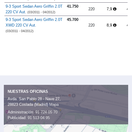
9-3 Sport Sedan Aero Griffin 2.0T
41.750
220
7,9
4.
220 CV Aut.
(03/2011 - 04/2012)
9-3 Sport Sedan Aero Griffin 2.0T
45.700
XWD 220 CV Aut.
220
8,9
4.
(03/2011 - 04/2012)
NUESTRAS OFICINAS
Avda. San Pablo 28 - Nave 27,
28823 Coslada (Madrid)
Mapa
Administración:
91 724 05 70
Publicidad:
91 513 04 95