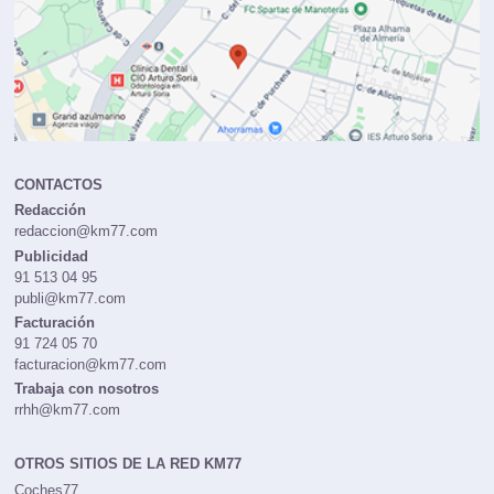
CONTACTOS
Redacción
redaccion@km77.com
Publicidad
91 513 04 95
publi@km77.com
Facturación
91 724 05 70
facturacion@km77.com
Trabaja con nosotros
rrhh@km77.com
OTROS SITIOS DE LA RED KM77
Coches77