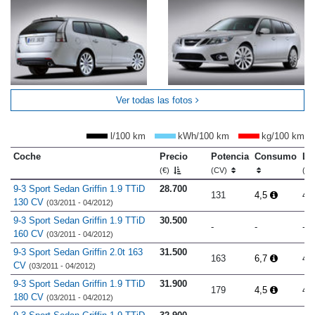
Ver todas las fotos
l/100 km
kWh/100 km
kg/100 km
Coche
Precio
Potencia
Consumo
Lo
(€)
(CV)
(m
9-3 Sport Sedan Griffin 1.9 TTiD
28.700
131
4,5
4.
130 CV
(03/2011 - 04/2012)
9-3 Sport Sedan Griffin 1.9 TTiD
30.500
-
-
-
160 CV
(03/2011 - 04/2012)
9-3 Sport Sedan Griffin 2.0t 163
31.500
163
6,7
4.
CV
(03/2011 - 04/2012)
9-3 Sport Sedan Griffin 1.9 TTiD
31.900
179
4,5
4.
180 CV
(03/2011 - 04/2012)