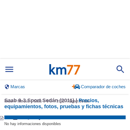
Marcas
Comparador de coches
Saab 9-3 Sport Sedán (2011) |
Precios,
Inicio
Marcas
Saab
9-3
2011
Sport Sedán
equipamientos, fotos, pruebas y fichas técnicas
No hay informaciones disponibles