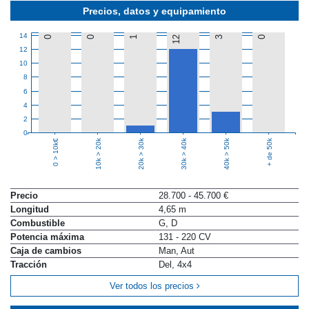
Precios, datos y equipamiento
14
0
0
1
12
3
0
12
10
8
6
4
2
0
10k > 20k
20k > 30k
30k > 40k
40k > 50k
+ de 50k
0 > 10k€
Precio
28.700 - 45.700 €
Longitud
4,65 m
Combustible
G, D
Potencia máxima
131 - 220 CV
Caja de cambios
Man, Aut
Tracción
Del, 4x4
Ver todos los precios