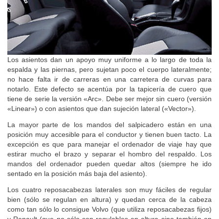
Los asientos dan un apoyo muy uniforme a lo largo de toda la
espalda y las piernas, pero sujetan poco el cuerpo lateralmente;
no hace falta ir de carreras en una carretera de curvas para
notarlo. Este defecto se acentúa por la tapicería de cuero que
tiene de serie la versión «Arc». Debe ser mejor sin cuero (versión
«Linear») o con asientos que dan sujeción lateral («Vector»).
La mayor parte de los mandos del salpicadero están en una
posición muy accesible para el conductor y tienen buen tacto. La
excepción es que para manejar el ordenador de viaje hay que
estirar mucho el brazo y separar el hombro del respaldo. Los
mandos del ordenador pueden quedar altos (siempre he ido
sentado en la posición más baja del asiento).
Los cuatro reposacabezas laterales son muy fáciles de regular
bien (sólo se regulan en altura) y quedan cerca de la cabeza
como tan sólo lo consigue Volvo (que utiliza reposacabezas fijos)
y Renault (que no sólo son regulables en altura sino también en