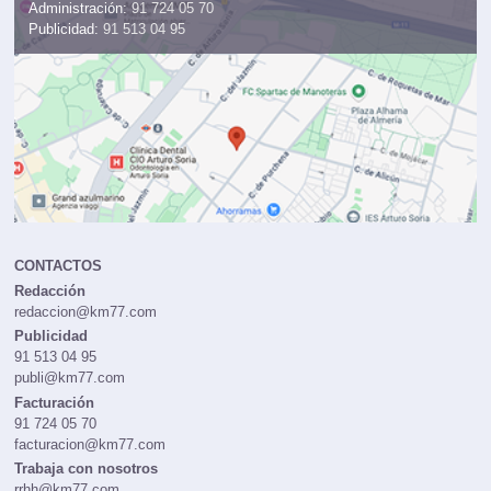
Administración:
91 724 05 70
Publicidad:
91 513 04 95
CONTACTOS
Redacción
redaccion@km77.com
Publicidad
91 513 04 95
publi@km77.com
Facturación
91 724 05 70
facturacion@km77.com
Trabaja con nosotros
rrhh@km77.com