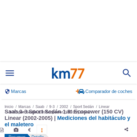
Marcas
Comparador de coches
Inicio
Marcas
Saab
9-3
2002
Sport Sedán
Linear
Saab 9-3 Sport Sedán 1.8t Ecopower (150 CV)
9-3 Sport Sedán 1.8t Ecopower (150 CV) Linear
Linear (2002-2005) |
Mediciones del habitáculo y
el maletero
Resumen
Detalle