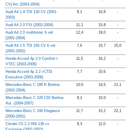
CV) Arc (2003-2004)
Audi A4 1.9 TDI 130 CV (2001-
8,1
10,8
-
2003)
Audi A4 2.0 FSI (2002-2004)
11,1
15,8
-
Audi A4 2.0 multitronic 6 vel.
12,4
19,0
-
(2001-2004)
Audi A4 2.5 TDI 155 CV 6 vel.
7,6
10,7
15,0
(2001-2002)
Honda Accord 4p 2.0 Comfort i-
11,5
16,2
-
VTEC (2003-2006)
Honda Accord 4p 2.2 i-CTDi
7,7
10,6
-
Executive (2003-2006)
Mercedes-Benz C 180 K Berlina
10,6
14,5
21,1
(2002-2004)
Mercedes-Benz C 220 CDI Berlina
8,2
10,0
-
Aut. (2004-2007)
Mercedes-Benz C 240 Elegance
11,7
15,2
22,1
(2000-2001)
Citroën C5 2.2 HDi 136 cv
8,3
11,0
-
Exclusive (2002-2003)