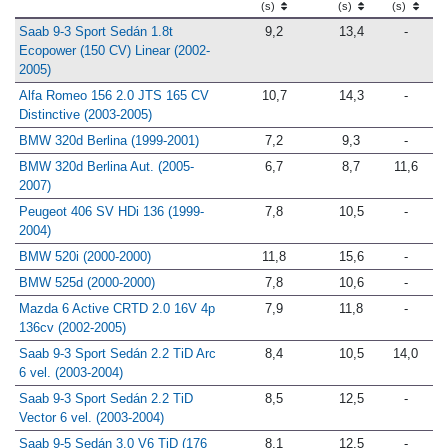
(s)
(s)
(s)
Saab 9-3 Sport Sedán 1.8t
9,2
13,4
-
Ecopower (150 CV) Linear (2002-
2005)
Alfa Romeo 156 2.0 JTS 165 CV
10,7
14,3
-
Distinctive (2003-2005)
BMW 320d Berlina (1999-2001)
7,2
9,3
-
BMW 320d Berlina Aut. (2005-
6,7
8,7
11,6
2007)
Peugeot 406 SV HDi 136 (1999-
7,8
10,5
-
2004)
BMW 520i (2000-2000)
11,8
15,6
-
BMW 525d (2000-2000)
7,8
10,6
-
Mazda 6 Active CRTD 2.0 16V 4p
7,9
11,8
-
136cv (2002-2005)
Saab 9-3 Sport Sedán 2.2 TiD Arc
8,4
10,5
14,0
6 vel. (2003-2004)
Saab 9-3 Sport Sedán 2.2 TiD
8,5
12,5
-
Vector 6 vel. (2003-2004)
Saab 9-5 Sedán 3.0 V6 TiD (176
8,1
12,5
-