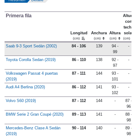
Primera fila
Altura
con
techo
Longitud
Anchura
Altura
solar
(cm)
(cm)
(cm)
(cm)
Saab 9-3 Sport Sedán (2002)
84 - 106
139
94 -
-
99
Toyota Corolla Sedan (2019)
86 - 110
138
92 -
-
97
Volkswagen Passat 4 puertas
87 - 111
144
93 -
-
(2019)
101
Audi A4 Berlina (2020)
86 - 112
141
93 -
-
102
Volvo S60 (2019)
87 - 112
144
-
87 -
96
BMW Serie 2 Gran Coupé (2020)
89 - 113
141
-
88 -
98
Mercedes-Benz Clase A Sedán
90 - 114
140
-
89 -
(2019)
98