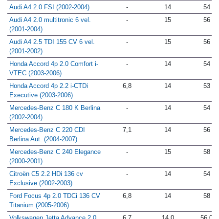
Audi A4 2.0 FSI (2002-2004)
-
14
54
Audi A4 2.0 multitronic 6 vel.
-
15
56
(2001-2004)
Audi A4 2.5 TDI 155 CV 6 vel.
-
15
56
(2001-2002)
Honda Accord 4p 2.0 Comfort i-
-
14
54
VTEC (2003-2006)
Honda Accord 4p 2.2 i-CTDi
6,8
14
53
Executive (2003-2006)
Mercedes-Benz C 180 K Berlina
-
14
54
(2002-2004)
Mercedes-Benz C 220 CDI
7,1
14
56
Berlina Aut. (2004-2007)
Mercedes-Benz C 240 Elegance
-
15
58
(2000-2001)
Citroën C5 2.2 HDi 136 cv
-
14
54
Exclusive (2002-2003)
Ford Focus 4p 2.0 TDCi 136 CV
6,8
14
58
Titanium (2005-2006)
Volkswagen Jetta Advance 2.0
6,7
14,0
56,0