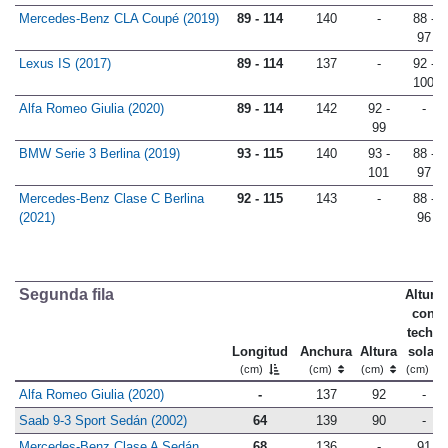
Mercedes-Benz CLA Coupé (2019)
89 - 114
140
-
88 -
97
Lexus IS (2017)
89 - 114
137
-
92 -
100
Alfa Romeo Giulia (2020)
89 - 114
142
92 -
-
99
BMW Serie 3 Berlina (2019)
93 - 115
140
93 -
88 -
101
97
Mercedes-Benz Clase C Berlina
92 - 115
143
-
88 -
(2021)
96
Segunda fila
Altura
con
techo
Longitud
Anchura
Altura
solar
(cm)
(cm)
(cm)
(cm)
Alfa Romeo Giulia (2020)
-
137
92
-
Saab 9-3 Sport Sedán (2002)
64
139
90
-
Mercedes-Benz Clase A Sedán
68
136
-
91