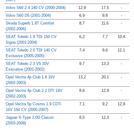
Volvo S60 2.4 140 CV (2000-2004)
12,9
17,5
-
Volvo S60 D5 (2001-2004)
6,9
9,8
-
Skoda Superb 1.8T Comfort
8,7
11,6
-
(2002-2006)
SEAT Toledo 1.9 TDI 150 CV
6,2
7,7
10,4
Signa (2001-2004)
SEAT Toledo 2.0 TDI 140 CV
7,4
9,6
12,1
Exclusive (2005-2005)
SEAT Toledo 2.3 V5 20V
9,7
13,3
-
Executive (2001-2002)
Opel Vectra 4p Club 1.8 16V
13,2
20,1
-
(2002-2003)
Opel Vectra 4p Club 2.2 DTI 16V
8,6
12,9
-
(2002-2003)
Opel Vectra 5p Cosmo 1.9 CDTi
7,1
9,2
12,9
16V 150 CV (2005-2007)
Jaguar X-Type 2.0D Classic
8,5
12,3
-
(2003-2008)