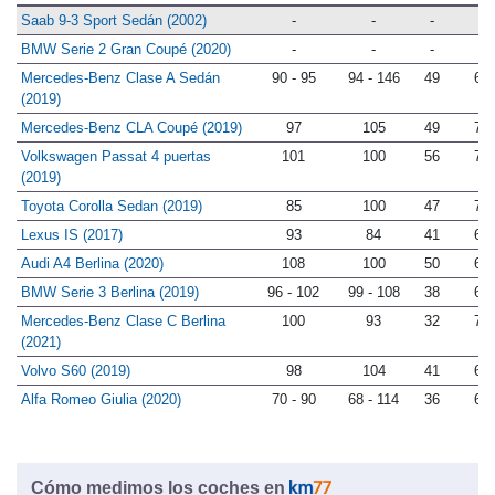
Saab 9-3 Sport Sedán (2002)
-
-
-
-
BMW Serie 2 Gran Coupé (2020)
-
-
-
-
Mercedes-Benz Clase A Sedán
90 - 95
94 - 146
49
68
(2019)
Mercedes-Benz CLA Coupé (2019)
97
105
49
76
Volkswagen Passat 4 puertas
101
100
56
75
(2019)
Toyota Corolla Sedan (2019)
85
100
47
71
Lexus IS (2017)
93
84
41
69
Audi A4 Berlina (2020)
108
100
50
68
BMW Serie 3 Berlina (2019)
96 - 102
99 - 108
38
67
Mercedes-Benz Clase C Berlina
100
93
32
70
(2021)
Volvo S60 (2019)
98
104
41
68
Alfa Romeo Giulia (2020)
70 - 90
68 - 114
36
68
Cómo medimos los coches en