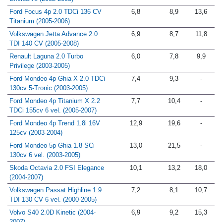
Ford Focus 4p 2.0 TDCi 136 CV
6,8
8,9
13,6
Titanium (2005-2006)
Volkswagen Jetta Advance 2.0
6,9
8,7
11,8
TDI 140 CV (2005-2008)
Renault Laguna 2.0 Turbo
6,0
7,8
9,9
Privilege (2003-2005)
Ford Mondeo 4p Ghia X 2.0 TDCi
7,4
9,3
-
130cv 5-Tronic (2003-2005)
Ford Mondeo 4p Titanium X 2.2
7,7
10,4
-
TDCi 155cv 6 vel. (2005-2007)
Ford Mondeo 4p Trend 1.8i 16V
12,9
19,6
-
125cv (2003-2004)
Ford Mondeo 5p Ghia 1.8 SCi
13,0
21,5
-
130cv 6 vel. (2003-2005)
Skoda Octavia 2.0 FSI Elegance
10,1
13,2
18,0
(2004-2007)
Volkswagen Passat Highline 1.9
7,2
8,1
10,7
TDI 130 CV 6 vel. (2000-2005)
Volvo S40 2.0D Kinetic (2004-
6,9
9,2
15,3
2007)