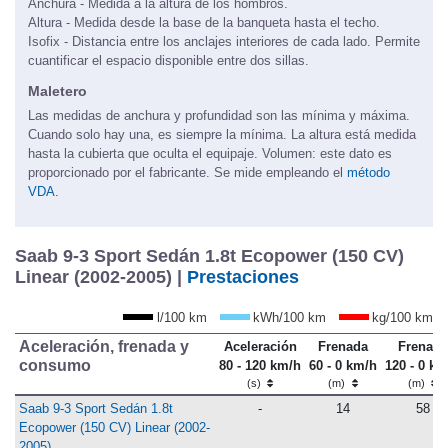
Anchura - Medida a la altura de los hombros.
Altura - Medida desde la base de la banqueta hasta el techo.
Isofix - Distancia entre los anclajes interiores de cada lado. Permite
cuantificar el espacio disponible entre dos sillas.
Maletero
Las medidas de anchura y profundidad son las mínima y máxima.
Cuando solo hay una, es siempre la mínima. La altura está medida
hasta la cubierta que oculta el equipaje. Volumen: este dato es
proporcionado por el fabricante. Se mide empleando el
método
VDA.
Saab 9-3 Sport Sedán 1.8t Ecopower (150 CV)
Linear (2002-2005) |
Prestaciones
l/100 km
kWh/100 km
kg/100 km
Aceleración, frenada y
Aceleración
Frenada
Frenada
consumo
80 - 120 km/h
60 - 0 km/h
120 - 0 km
(s)
(m)
(m)
Saab 9-3 Sport Sedán 1.8t
-
14
58
Ecopower (150 CV) Linear (2002-
2005)