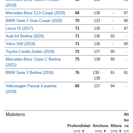
(2019)
Mercedes-Benz CLA Coupé (2019)
68
136
-
87
BMW Serie 2 Gran Coupé (2020)
70
133
-
90
Lexus IS (2017)
71
135
-
87
Audi A4 Berlina (2020)
71
136
92
-
Volvo S60 (2019)
71
136
-
90
Toyota Corolla Sedan (2019)
72
137
90
-
Mercedes-Benz Clase C Berlina
75
138
89
-
(2021)
BMW Serie 3 Berlina (2019)
76
138 -
91
91
138
Volkswagen Passat 4 puertas
80
137
94
-
(2019)
Maletero
Altur
bord
Profundidad
Anchura
Altura
carg
(cm)
(cm)
(cm)
(cm)