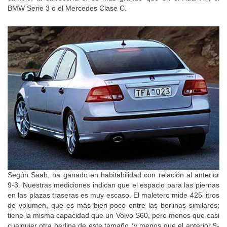
BMW Serie 3 o el Mercedes Clase C.
Según Saab, ha ganado en habitabilidad con relación al anterior
9-3. Nuestras mediciones indican que el espacio para las piernas
en las plazas traseras es muy escaso. El maletero mide 425 litros
de volumen, que es más bien poco entre las berlinas similares;
tiene la misma capacidad que un Volvo S60, pero menos que casi
cualquier otra berlina de este tamaño (y menos que el anterior 9-