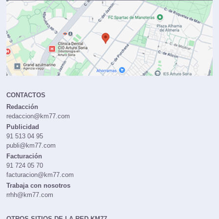
CONTACTOS
Redacción
redaccion@km77.com
Publicidad
91 513 04 95
publi@km77.com
Facturación
91 724 05 70
facturacion@km77.com
Trabaja con nosotros
rrhh@km77.com
OTROS SITIOS DE LA RED KM77