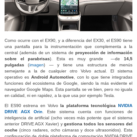
Como ocurre con el EX90, y a diferencia del EX30, el ES90 tiene
una pantalla para la instrumentación que complementa a la
central (además de un sistema de
proyección de información
sobre el parabrisas
). Esta es muy grande —de
14,5
pulgadas
(
imagen
) — y tiene una estructura de menús
semejante a la de cualquier otro Volvo actual. El sistema
operativo es
Android Automotive
, con lo que tiene integradas
funciones del ecosistema de Google, siendo la más evidente el
navegador Google Maps. Esta pantalla se ve bien, pero no iguala
en calidad, ni en rapidez, a la que usa por ejemplo Tesla.
El ES90 estrena en Volvo
la plataforma tecnológica
NVIDIA
DRIVE AGX Orin
. Este sistema cuenta con funciones de
inteligencia de artificial (ocho veces más potente que el sistema
anterior DRIVE AGX Xavier) y
gestiona todos los sensores del
coche
(cinco radares, ocho cámaras y doce ultrasonidos). Esta
configuración de doble plataforma de computación NVIDIA DRIVE