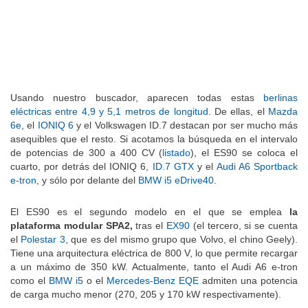
Usando nuestro buscador, aparecen todas estas
berlinas
eléctricas entre 4,9 y 5,1 metros de longitud
. De ellas, el
Mazda
6e
, el
IONIQ 6
y el Volkswagen ID.7 destacan por ser mucho más
asequibles que el resto. Si acotamos la búsqueda en el intervalo
de potencias de 300 a 400 CV (
listado
), el ES90 se coloca el
cuarto, por detrás del IONIQ 6,
ID.7 GTX
y el
Audi A6 Sportback
e-tron
, y sólo por delante del
BMW i5 eDrive40
.
El ES90 es el segundo modelo en el que se emplea
la
plataforma modular SPA2,
tras el
EX90
(el tercero, si se cuenta
el
Polestar 3
, que es del mismo grupo que Volvo, el chino Geely).
Tiene una arquitectura eléctrica de 800 V, lo que permite recargar
a un máximo de 350 kW. Actualmente, tanto el Audi A6 e-tron
como el
BMW i5
o el
Mercedes-Benz EQE
admiten una potencia
de carga mucho menor (270, 205 y 170 kW respectivamente).