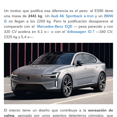
Un motivo que justifica esa diferencia es el peso: el ES90 tiene
una masa de
2441 kg
. Un
Audi A6 Sportback e-tron
y un
BMW
i5
no llegan a los 2200 kg. Pero la justificación desaparece al
compararlo con el
Mercedes-Benz EQE
— pesa parecido y con
320 CV acelera en 6,1 s— o con el
Volkswagen ID.7
—340 CV,
2325 kg y 5,4 s—.
El interior tiene un diseño que contribuye a la
sensación de
calma
, apoyado por unos asientos delanteros cómodos, que