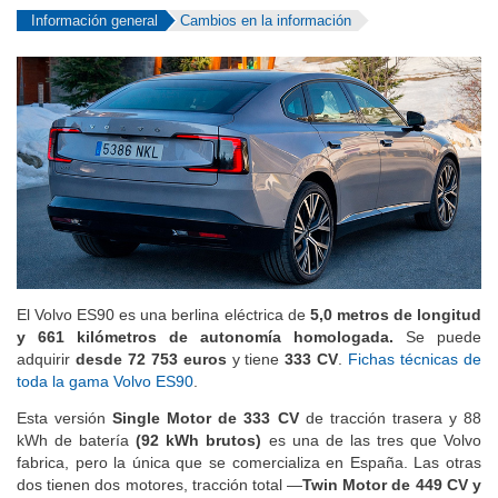
Información general
Cambios en la información
El Volvo ES90 es una berlina eléctrica de
5,0 metros de longitud
y 661 kilómetros de autonomía homologada.
Se puede
adquirir
desde 72 753 euros
y tiene
333 CV
.
Fichas técnicas de
toda la gama Volvo ES90
.
Esta versión
Single Motor de 333 CV
de tracción trasera y 88
kWh de batería
(92 kWh brutos)
es una de las tres que Volvo
fabrica, pero la única que se comercializa en España. Las otras
dos tienen dos motores, tracción total —
Twin Motor de 449 CV y