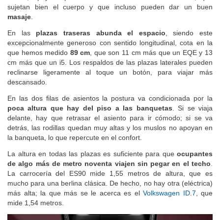
sujetan bien el cuerpo y que incluso pueden dar un buen
masaje
.
En las
plazas traseras abunda el espacio
, siendo este
excepcionalmente generoso con sentido longitudinal, cota en la
que hemos medido
89 cm
, que son 11 cm más que un EQE y 13
cm más que un i5. Los respaldos de las plazas laterales pueden
reclinarse ligeramente al toque un botón, para viajar más
descansado.
En las dos filas de asientos la postura va condicionada por la
poca altura que hay del piso a las banquetas
. Si se viaja
delante, hay que retrasar el asiento para ir cómodo; si se va
detrás, las rodillas quedan muy altas y los muslos no apoyan en
la banqueta, lo que repercute en el confort.
La altura en todas las plazas es suficiente para que
ocupantes
de algo más de metro noventa viajen sin pegar en el techo
.
La carrocería del ES90 mide 1,55 metros de altura, que es
mucho para una berlina clásica. De hecho, no hay otra (eléctrica)
más alta; la que más se le acerca es el
Volkswagen ID.7
, que
mide 1,54 metros.