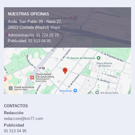
NUESTRAS OFICINAS
Avda. San Pablo 28 - Nave 27,
28823 Coslada (Madrid)
Mapa
Administración:
91 724 05 70
Publicidad:
91 513 04 95
CONTACTOS
Redacción
redaccion@km77.com
Publicidad
91 513 04 95