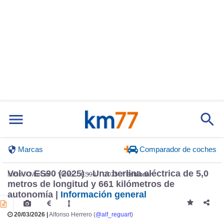
Marcas
Comparador de coches
Volvo ES90 (2025) - Una berlina eléctrica de 5,0
Inicio
Marcas
Volvo
ES90
2025
Estándar
metros de longitud y 661 kilómetros de
autonomía |
Información general
20/03/2026 |
Alfonso Herrero (
@alf_reguart
)