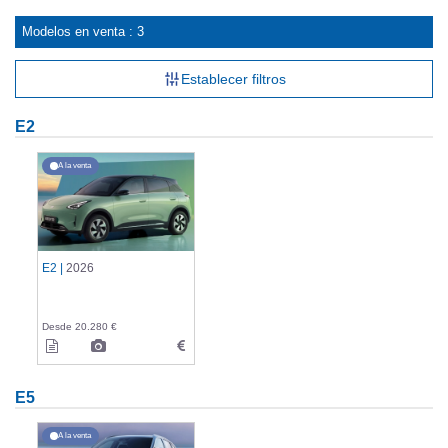
Modelos en venta : 3
Establecer filtros
E2
A la venta
E2 |
2026
Desde 20.280 €
E5
A la venta